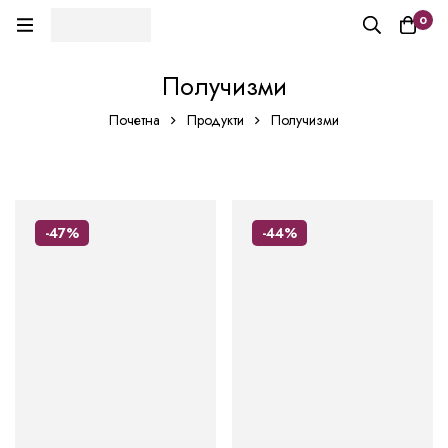
0
Получизми
Почетна
Продукти
Получизми
-47%
-44%