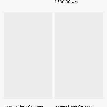
1.500,00
ден
Фортуна Црни Сандали
Давина Црни Сандали