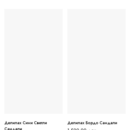
Делилах Сини Cветли
Делилах Бордо Сандали
Сандали