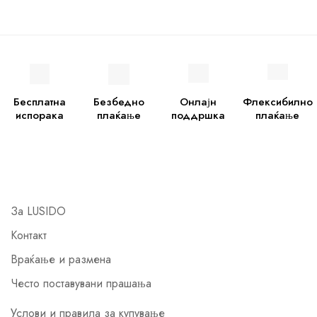
Бесплатна
Безбедно
Онлајн
Флексибилно
испорака
плаќање
поддршка
плаќање
За LUSIDO
Контакт
Враќање и размена
Често поставувани прашања
Услови и правила за купување