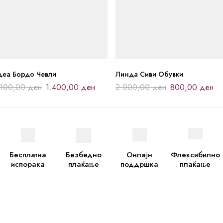
деа Бордо Чевли
Линда Сиви Обувки
.100,00
ден
1.400,00
ден
2.000,00
ден
800,00
ден
Бесплатна
Безбедно
Онлајн
Флексибилно
испорака
плаќање
поддршка
плаќање