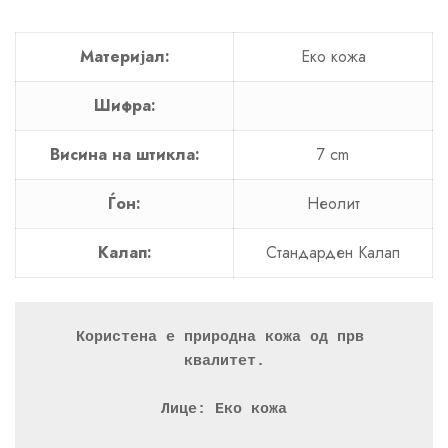
Материјал:
Еко кожа
Шифра:
Висина на штикла:
7 cm
Ѓон:
Неолит
Калап:
Стандарден Калап
Користена е природна кожа од прв 
квалитет.
Лице: Еко кожа