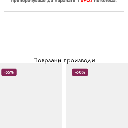
препорачуваме да нарачате 1
БРОЈ
поголема.
Поврзани производи
-55%
-60%