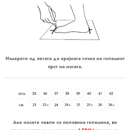
Измерете од петата до крајната точка на големиот
прст на ногата.
Ако носите чевли со половина големина, ви