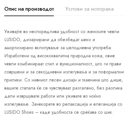
Опис на производот
Услови за испорака
К
Уживајте во неспоредлива удобност со женските чевли
LUSIDO, дизајнирани да обезбедат меко и
амортизирано вклопување за целодневна употреба.
Изработени од висококвалитна природна кожа, овие
чевли комбинираат стил и функционалност, што ги прави
совршени и за секојдневни излегувања и за поформални
прилики. Со нивниот лесен дизајн и ткаенина што дише,
вашите стапала ќе се чувствуваат разгалено, без разлика
дали извршувате работи или уживате во ноќно
излегување. Зачекорете во релаксација и елеганција со
LUSIDO Shoes – каде удобноста се среќава со шик.