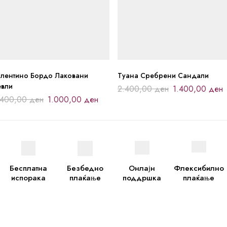
алентино Бордо Лаковани
Туана Сребрени Сандали
евли
2.400,00
ден
1.400,00
ден
.400,00
ден
1.000,00
ден
Бесплатна
Безбедно
Онлајн
Флексибилно
испорака
плаќање
поддршка
плаќање