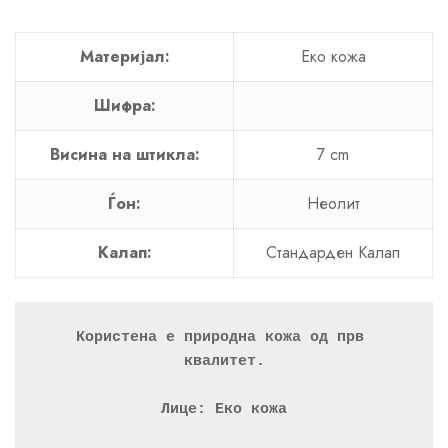
Материјал:
Еко кожа
Шифра:
Висина на штикла:
7 cm
Ѓон:
Неолит
Калап:
Стандарден Калап
Користена е природна кожа од прв 
квалитет.
Лице: Еко кожа