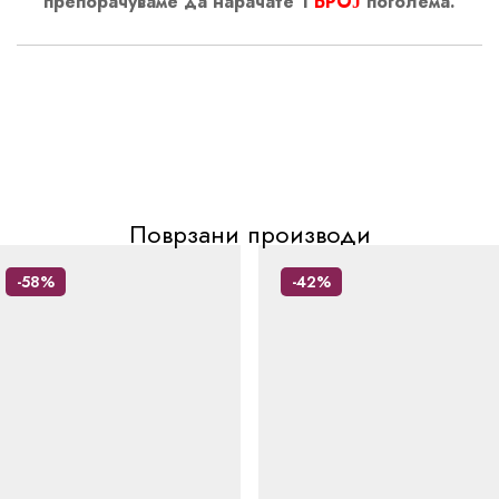
препорачуваме да нарачате 1
БРОЈ
поголема.
Поврзани производи
-58%
-42%