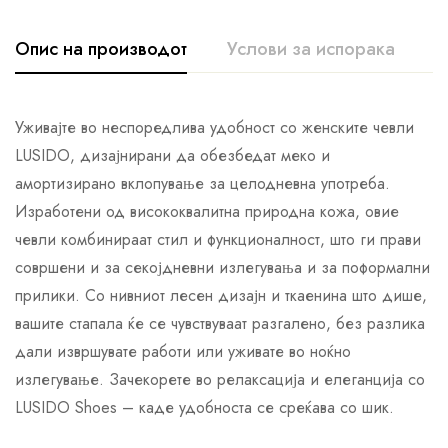
Опис на производот
Услови за испорака
К
Уживајте во неспоредлива удобност со женските чевли
LUSIDO, дизајнирани да обезбедат меко и
амортизирано вклопување за целодневна употреба.
Изработени од висококвалитна природна кожа, овие
чевли комбинираат стил и функционалност, што ги прави
совршени и за секојдневни излегувања и за поформални
прилики. Со нивниот лесен дизајн и ткаенина што дише,
вашите стапала ќе се чувствуваат разгалено, без разлика
дали извршувате работи или уживате во ноќно
излегување. Зачекорете во релаксација и елеганција со
LUSIDO Shoes – каде удобноста се среќава со шик.