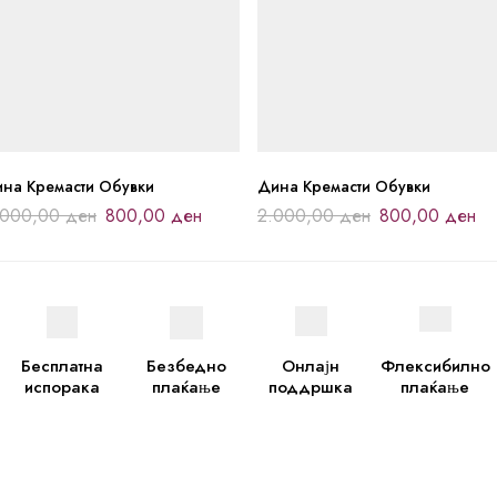
ина Кремасти Обувки
Дина Кремасти Обувки
.000,00
ден
800,00
ден
2.000,00
ден
800,00
ден
Бесплатна
Безбедно
Онлајн
Флексибилно
испорака
плаќање
поддршка
плаќање