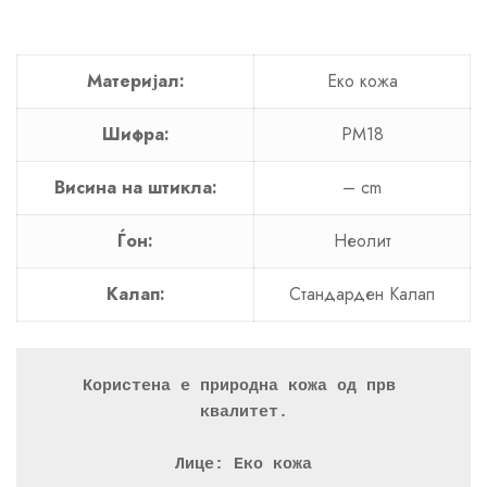
Материјал:
Еко кожа
Шифра:
PM18
Висина на штикла:
– cm
Ѓон:
Неолит
Калап:
Стандарден Калап
Користена е природна кожа од прв 
квалитет.
Лице: Еко кожа