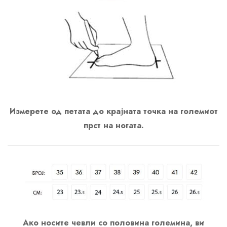
Измерете од петата до крајната точка на големиот
прст на ногата.
Ако носите чевли со половина големина, ви