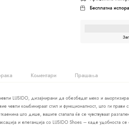
Бесплатна испор
За
орака
Коментари
Прашања
 чевли LUSIDO, дизајнирани да обезбедат меко и амортизира
ие чевли комбинираат стил и функционалност, што ги прави 
ткаенина што дише, вашите стапала ќе се чувствуваат разгал
аксација и елеганција со LUSIDO Shoes – каде удобноста се 