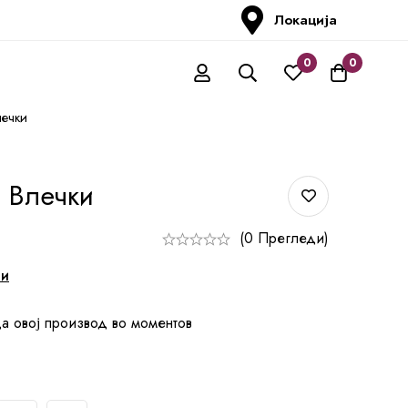
Локација
0
0
ечки
 Влечки
(0 Прегледи)
ни
а овој производ во моментов