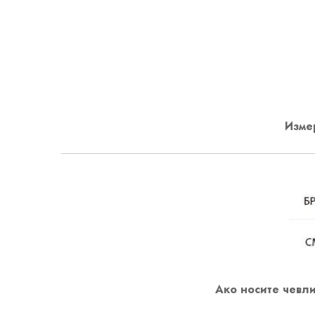
Измер
Ако носите чевли