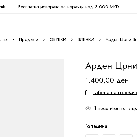
.mk
Бесплатна испорака за нарачки над 3,000 MKD
етна
Продукти
ОБУВКИ
ВЛЕЧКИ
Арден Црни Вл
Арден Црни
1.400,00
ден
Табела на големи
1
посетител го глед
Големина
: