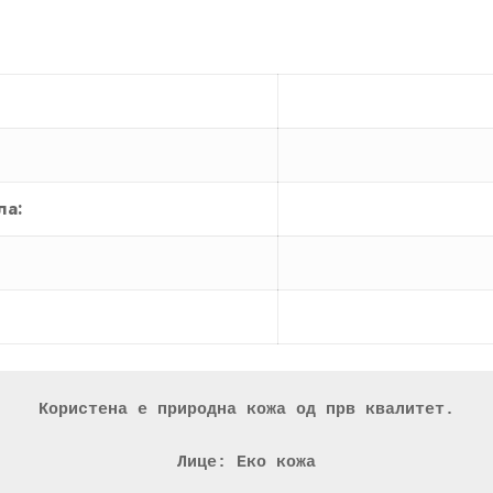
ла:
Користена е природна кожа од прв квалитет.
Лице: Еко кожа