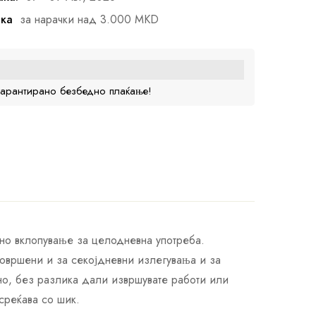
ака
за нарачки над 3.000 MKD
гарантирано безбедно плаќање!
но вклопување за целодневна употреба.
совршени и за секојдневни излегувања и за
ено, без разлика дали извршувате работи или
среќава со шик.