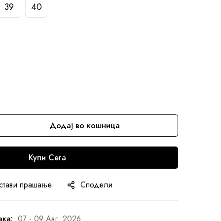
39
40
Додај во кошница
Купи Сега
стави прашање
Сподели
ака:
07 - 09 Авг, 2026