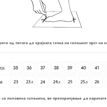
ете од петата до крајната точка на големиот прст на н
 со половина големина, ви препорачуваме да нарачате