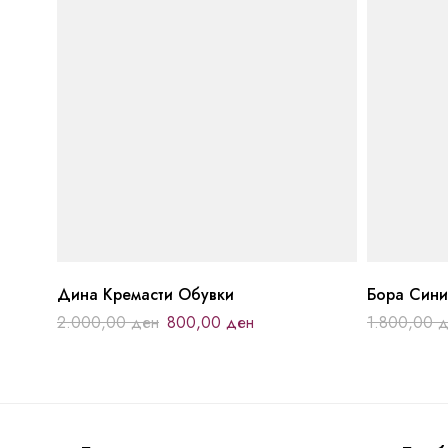
Дина Кремасти Обувки
Бора Сини
2.000,00
ден
800,00
ден
1.800,00
д