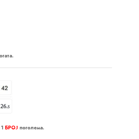
огата.
 1
БРОЈ
поголема.