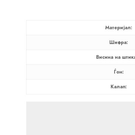
Материјал:
Шифра:
Висина на штик
Ѓон:
Калап: