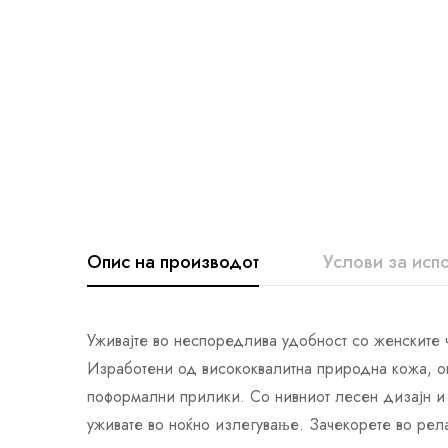
Опис на производот
Услови за исп
Уживајте во неспоредлива удобност со женските
Изработени од висококвалитна природна кожа, ов
поформални прилики. Со нивниот лесен дизајн и 
уживате во ноќно излегување. Зачекорете во рел