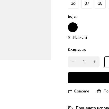
36
37
38
Боја
:
Исчисти
Количина
Compare
По
Проценета испор