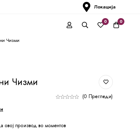
Локација
0
0
ни Чизми
ни Чизми
(0 Прегледи)
ни
а овој производ во моментов