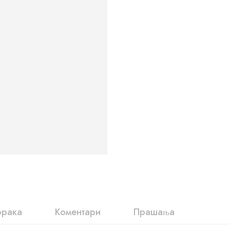
орака
Коментари
Прашања