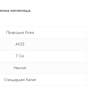
лична потпетица.
Природна Кожа
AF25
7 Cm
Неолит
Стандарден Калап