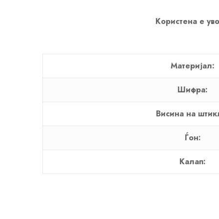
Користена е уво
Материјал:
Шифра:
Висина на штик
Ѓон:
Калап: