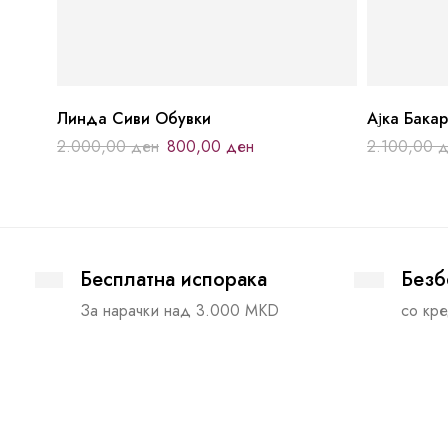
Линда Сиви Обувки
Ајка Бака
2.000,00
ден
800,00
ден
2.100,00
д
Бесплатна испорака
Безб
За нарачки над 3.000 MKD
со кре