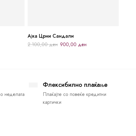
Ајка Црни Сандали
2.100,00
ден
900,00
ден
Флексибилно плаќање
во неделата
Плаќајте со повеќе кредитни
картички