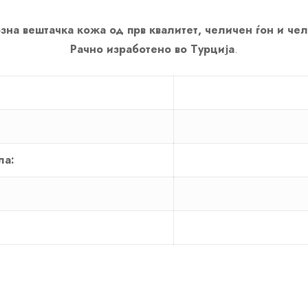
зна вештачка кожа од прв квалитет, челичен ѓон и че
Рачно изработено во Турција
.
ла: