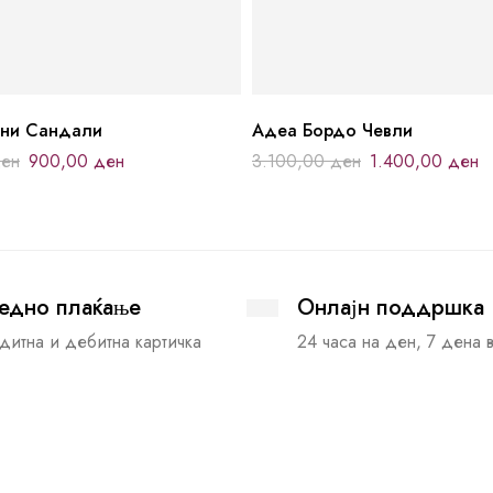
рни Сандали
Адеа Бордо Чевли
ен
900,00
ден
3.100,00
ден
1.400,00
ден
едно плаќање
Онлајн поддршка
дитна и дебитна картичка
24 часа на ден, 7 дена 