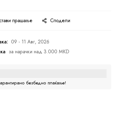
стави прашање
Сподели
ака:
09 - 11 Авг, 2026
ака
за нарачки над 3.000 MKD
гарантирано безбедно плаќање!