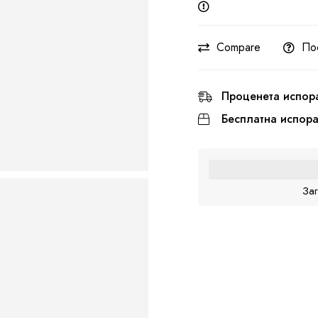
Compare
По
Проценета испор
Бесплатна испор
За