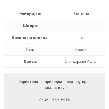
Материјал:
Еко кожа
Шифра:
Висина на штикла:
– cm
Ѓон:
Неолит
Калап:
Стандарден Калап
Користена е природна кожа од прв 
квалитет.
Лице: Еко кожа