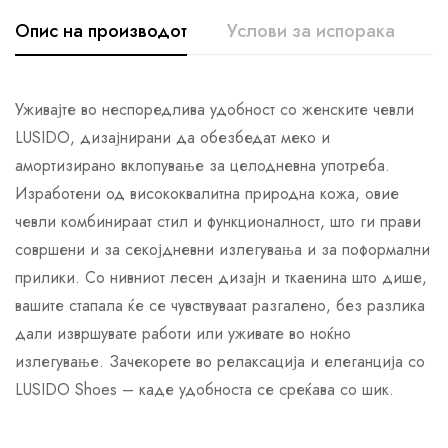
Опис на производот
Услови за испорака
К
Уживајте во неспоредлива удобност со женските чевли
LUSIDO, дизајнирани да обезбедат меко и
амортизирано вклопување за целодневна употреба.
Изработени од висококвалитна природна кожа, овие
чевли комбинираат стил и функционалност, што ги прави
совршени и за секојдневни излегувања и за поформални
прилики. Со нивниот лесен дизајн и ткаенина што дише,
вашите стапала ќе се чувствуваат разгалено, без разлика
дали извршувате работи или уживате во ноќно
излегување. Зачекорете во релаксација и елеганција со
LUSIDO Shoes – каде удобноста се среќава со шик.