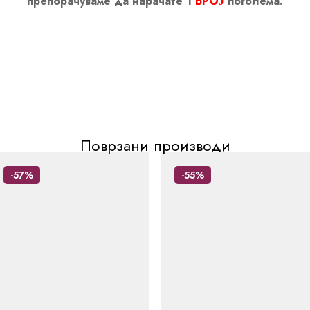
препорачуваме да нарачате 1
БРОЈ
поголема.
Поврзани производи
-57%
-55%