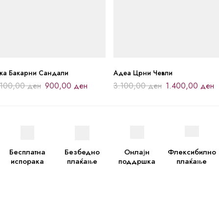
јка Бакарни Сандали
Адеа Црни Чевли
.100,00
ден
900,00
ден
3.100,00
ден
1.400,00
ден
Бесплатна
Безбедно
Онлајн
Флексибилно
испорака
плаќање
поддршка
плаќање