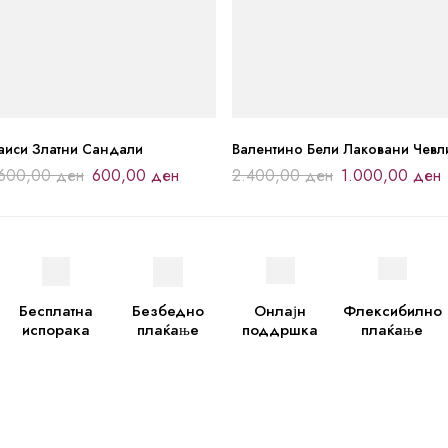
аиси Златни Сандали
Валентино Бели Лаковани Чевл
.600,00
ден
600,00
ден
2.400,00
ден
1.000,00
ден
Бесплатна
Безбедно
Онлајн
Флексибилно
испорака
плаќање
поддршка
плаќање