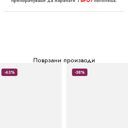
препорачуваме да нарачате 1
БРОЈ
поголема.
Поврзани производи
-63%
-58%