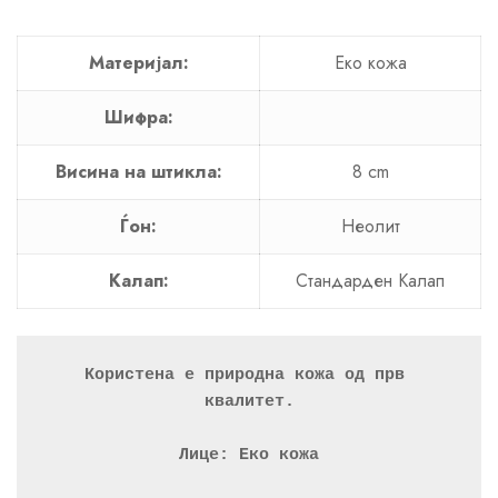
Материјал:
Еко кожа
Шифра:
Висина на штикла:
8 cm
Ѓон:
Неолит
Калап:
Стандарден Калап
Користена е природна кожа од прв 
квалитет.
Лице: Еко кожа