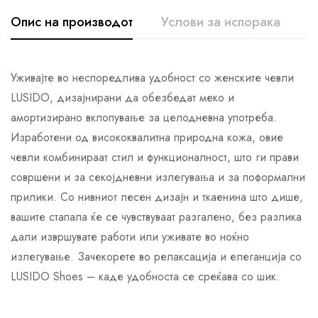
Опис на производот
Услови за испорака
К
Уживајте во неспоредлива удобност со женските чевли
LUSIDO, дизајнирани да обезбедат меко и
амортизирано вклопување за целодневна употреба.
Изработени од висококвалитна природна кожа, овие
чевли комбинираат стил и функционалност, што ги прави
совршени и за секојдневни излегувања и за поформални
прилики. Со нивниот лесен дизајн и ткаенина што дише,
вашите стапала ќе се чувствуваат разгалено, без разлика
дали извршувате работи или уживате во ноќно
излегување. Зачекорете во релаксација и елеганција со
LUSIDO Shoes – каде удобноста се среќава со шик.