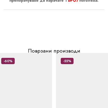
препорачуваме да нарачате 1
БРОЈ
поголема.
Поврзани производи
-60%
-55%