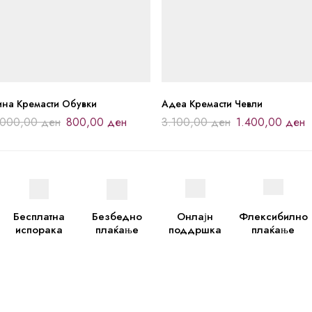
ина Кремасти Обувки
Адеа Кремасти Чевли
.000,00
ден
800,00
ден
3.100,00
ден
1.400,00
ден
Бесплатна
Безбедно
Онлајн
Флексибилно
испорака
плаќање
поддршка
плаќање