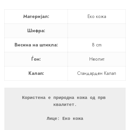
Материјал:
Еко кожа
Шифра:
Висина на штикла:
8 cm
Ѓон:
Неолит
Калап:
Стандарден Калап
Користена е природна кожа од прв 
квалитет.
Лице: Еко кожа