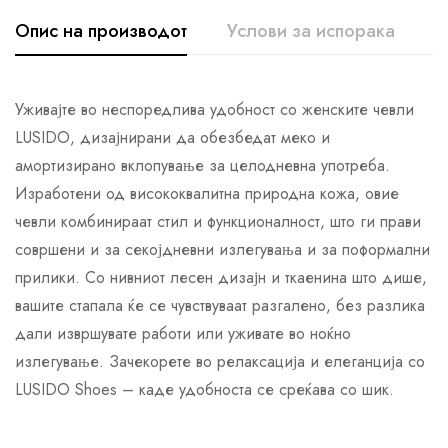
Опис на производот
Услови за испорака
К
Уживајте во неспоредлива удобност со женските чевли
LUSIDO, дизајнирани да обезбедат меко и
амортизирано вклопување за целодневна употреба.
Изработени од висококвалитна природна кожа, овие
чевли комбинираат стил и функционалност, што ги прави
совршени и за секојдневни излегувања и за поформални
прилики. Со нивниот лесен дизајн и ткаенина што дише,
вашите стапала ќе се чувствуваат разгалено, без разлика
дали извршувате работи или уживате во ноќно
излегување. Зачекорете во релаксација и елеганција со
LUSIDO Shoes – каде удобноста се среќава со шик.