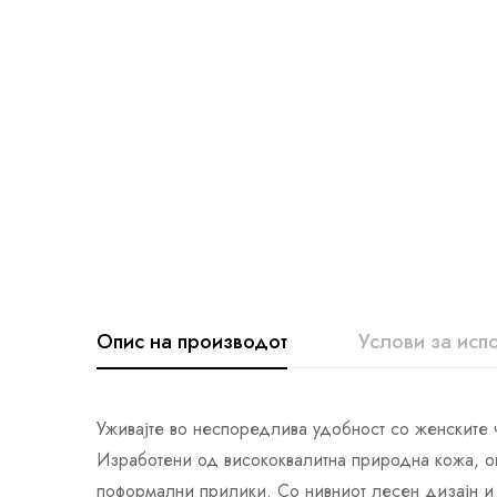
Опис на производот
Услови за исп
Уживајте во неспоредлива удобност со женските
Изработени од висококвалитна природна кожа, ов
поформални прилики. Со нивниот лесен дизајн и 