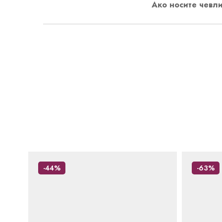
Ако носите чевли
-44%
-63%