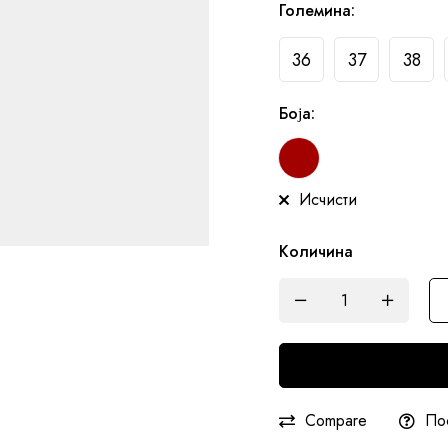
Големина
:
36
37
38
Боја
:
Исчисти
Количина
Compare
По