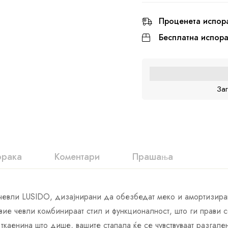
Проценета испор
Бесплатна испор
За
орака
Коментари
Прашања
 чевли LUSIDO, дизајнирани да обезбедат меко и амортизира
ие чевли комбинираат стил и функционалност, што ги прави 
ткаенина што дише, вашите стапала ќе се чувствуваат разгал