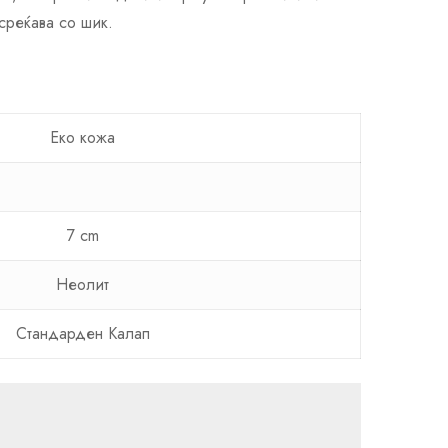
среќава со шик.
Еко кожа
7 cm
Неолит
Стандарден Калап