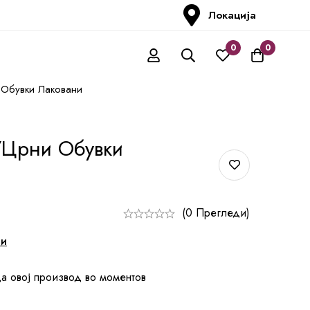
Локација
0
0
Обувки Лаковани
/Црни Обувки
(0 Прегледи)
ни
а овој производ во моментов