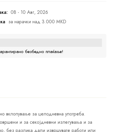
ака:
08 - 10 Авг, 2026
ака
за нарачки над 3.000 MKD
гарантирано безбедно плаќање!
но вклопување за целодневна употреба.
совршени и за секојдневни излегувања и за
ено, без разлика дали извршувате работи или