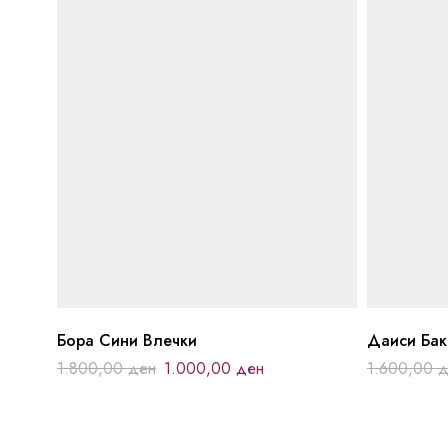
Бора Сини Влечки
Даиси Ба
1.800,00
ден
1.000,00
ден
1.600,00
д