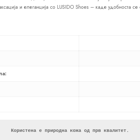
аксација и елеганција со LUSIDO Shoes – каде удобноста се 
ла:
Користена е природна кожа од прв квалитет.