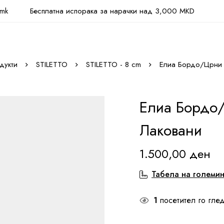
.mk
Бесплатна испорака за нарачки над 3,000 MKD
дукти
STILETTO
STILETTO - 8 cm
Елиа Бордо/Црни 
Елиа Бордо
Лаковани
1.500,00
ден
Табела на големи
1
посетител го глед