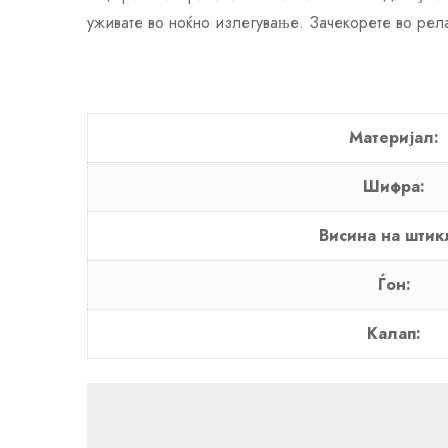
уживате во ноќно излегување. Зачекорете во рел
Материјал:
Шифра:
Висина на штик
Ѓон:
Калап: