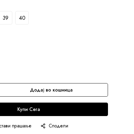
39
40
Додај во кошница
Купи Сега
стави прашање
Сподели