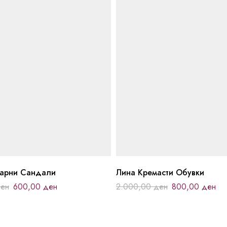
карни Сандали
Лина Кремасти Обувки
ен
600,00
ден
2.000,00
ден
800,00
ден