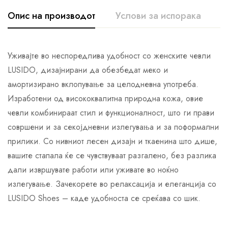
Опис на производот
Услови за испорака
К
Уживајте во неспоредлива удобност со женските чевли
LUSIDO, дизајнирани да обезбедат меко и
амортизирано вклопување за целодневна употреба.
Изработени од висококвалитна природна кожа, овие
чевли комбинираат стил и функционалност, што ги прави
совршени и за секојдневни излегувања и за поформални
прилики. Со нивниот лесен дизајн и ткаенина што дише,
вашите стапала ќе се чувствуваат разгалено, без разлика
дали извршувате работи или уживате во ноќно
излегување. Зачекорете во релаксација и елеганција со
LUSIDO Shoes – каде удобноста се среќава со шик.