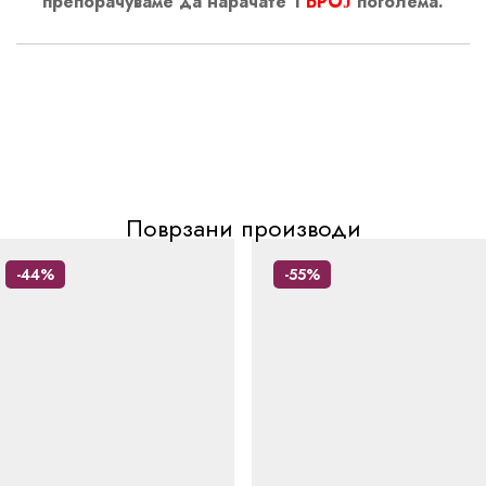
препорачуваме да нарачате 1
БРОЈ
поголема.
Поврзани производи
-44%
-55%