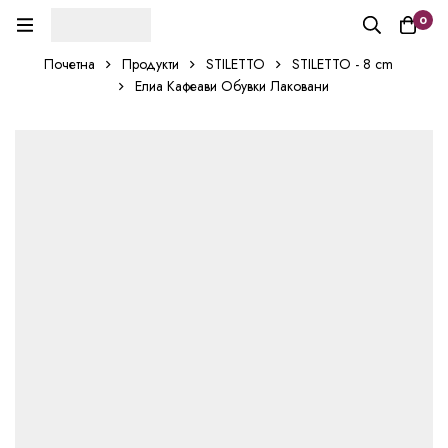
0
Почетна
Продукти
STILETTO
STILETTO - 8 cm
Елиа Кафеави Обувки Лаковани