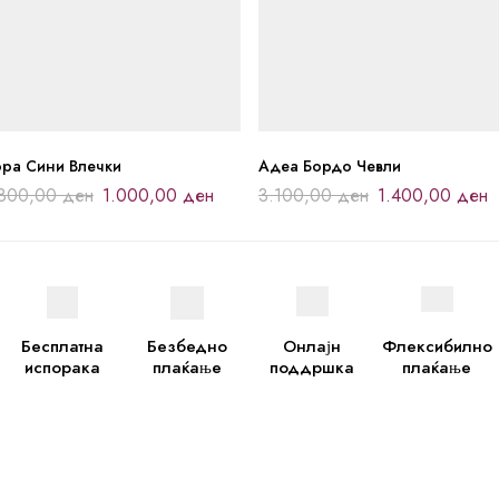
ора Сини Влечки
Адеа Бордо Чевли
.800,00
ден
1.000,00
ден
3.100,00
ден
1.400,00
ден
Бесплатна
Безбедно
Онлајн
Флексибилно
испорака
плаќање
поддршка
плаќање