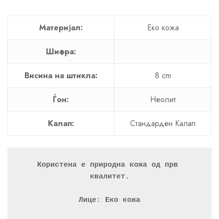
Материјал:
Еко кожа
Шифра:
Висина на штикла:
8 cm
Ѓон:
Неолит
Калап:
Стандарден Калап
Користена е природна кожа од прв 
квалитет.
Лице: Еко кожа