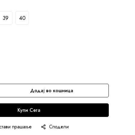
39
40
Додај во кошница
Купи Сега
стави прашање
Сподели