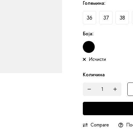
Големина
:
36
37
38
Боја
:
Исчисти
Количина
Compare
По