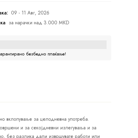
ака:
09 - 11 Авг, 2026
ака
за нарачки над 3.000 MKD
гарантирано безбедно плаќање!
но вклопување за целодневна употреба.
совршени и за секојдневни излегувања и за
ено, без разлика дали извршувате работи или