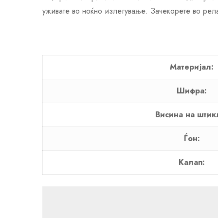
уживате во ноќно излегување. Зачекорете во рел
Материјал:
Шифра:
Висина на штик
Ѓон:
Калап: