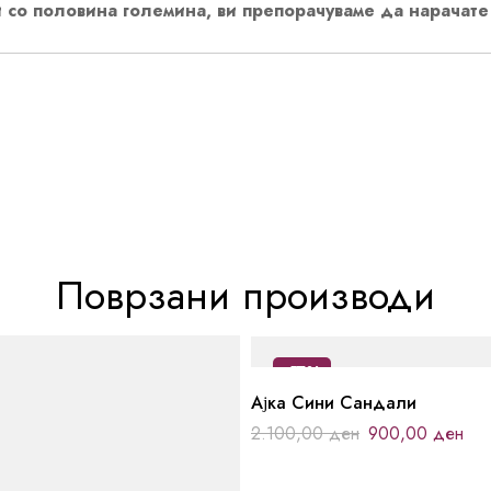
 со половина големина, ви препорачуваме да нарачате
Поврзани производи
-57%
Ајка Сини Сандали
2.100,00
ден
900,00
ден