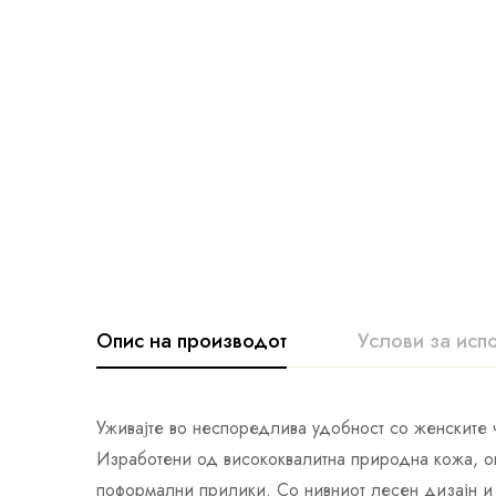
Опис на производот
Услови за исп
Уживајте во неспоредлива удобност со женските
Изработени од висококвалитна природна кожа, ов
поформални прилики. Со нивниот лесен дизајн и 