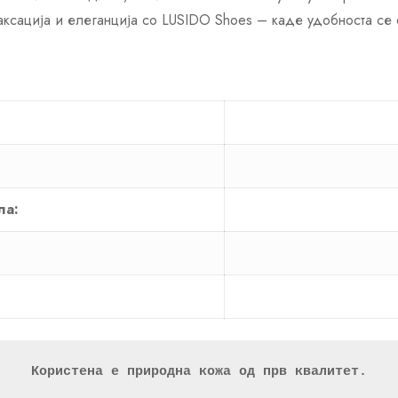
аксација и елеганција со LUSIDO Shoes – каде удобноста се 
ла:
Користена е природна кожа од прв квалитет.