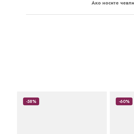
Ако носите чевли
-58%
-60%