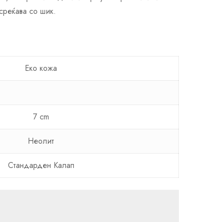
среќава со шик.
Еко кожа
7 cm
Неолит
Стандарден Калап