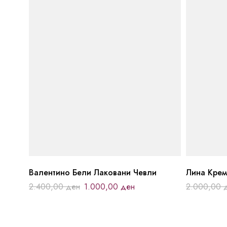
Валентино Бели Лаковани Чевли
Лина Крем
2.400,00
ден
1.000,00
ден
2.000,00