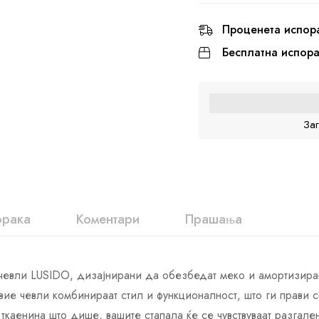
Проценета испор
Бесплатна испор
За
орака
Коментари
Прашања
 чевли LUSIDO, дизајнирани да обезбедат меко и амортизира
ие чевли комбинираат стил и функционалност, што ги прави 
ткаенина што дише, вашите стапала ќе се чувствуваат разгал