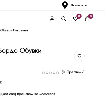
Локација
0
0
Обувки Лаковани
Бордо Обувки
(0 Прегледи)
ни
едаат овој производ во моментов