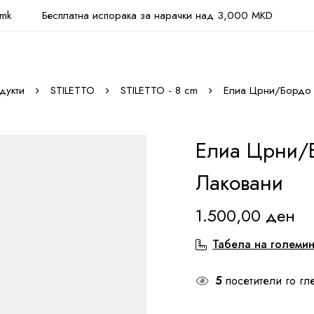
.mk
Бесплатна испорака за нарачки над 3,000 MKD
дукти
STILETTO
STILETTO - 8 cm
Елиа Црни/Бордо 
Елиа Црни/
Лаковани
1.500,00
ден
Табела на големи
5
посетители го гл