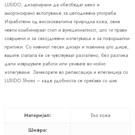
LUSIDO, дизајнирани да обезбедат меко и
амортизирано вклопување за целодневна употреба.
Изработени од висококвалитна природна кожа, овие
чевли комбинираат стил и функционалност, што ги прави
совршени и за секојдневни излегувања и за поформални
прилики. Со нивниот лесен дизајн и ткаенина што дише,
вашите стапала ќе се чувствуваат разгалено, без разлика
дали извршувате работи или уживате во ноќно
излегување. Зачекорете во релаксација и елеганција со
LUSIDO Shoes – каде удобноста се среќава со шик.
Материјал:
Еко кожа
Шифра: