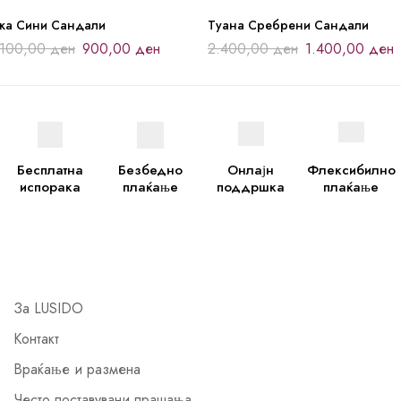
јка Сини Сандали
Туана Сребрени Сандали
.100,00
ден
900,00
ден
2.400,00
ден
1.400,00
ден
Бесплатна
Безбедно
Онлајн
Флексибилно
испорака
плаќање
поддршка
плаќање
За LUSIDO
Контакт
Враќање и размена
Често поставувани прашања