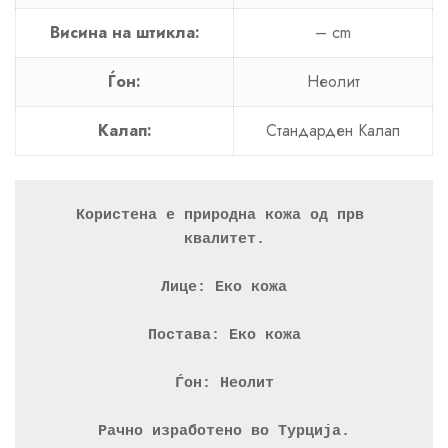
Висина на штикла:
– cm
Ѓон:
Неолит
Калап:
Стандарден Калап
Користена е природна кожа од прв 
квалитет.
Лице: Еко кожа
Постава: Еко кожа
Ѓон: Неолит
Рачно изработено во Турција.