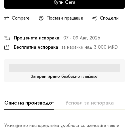
Купи Сега
Compare
Постави прашање
Сподели
Проценета испорака:
07 - 09 Авг, 2026
Бесплатна испорака
за нарачки над 3.000 MKD
Загарантирано безбедно плаќање!
Опис на производот
Услови за испорака
К
Уживајте во неспоредлива удобност со женските чевли