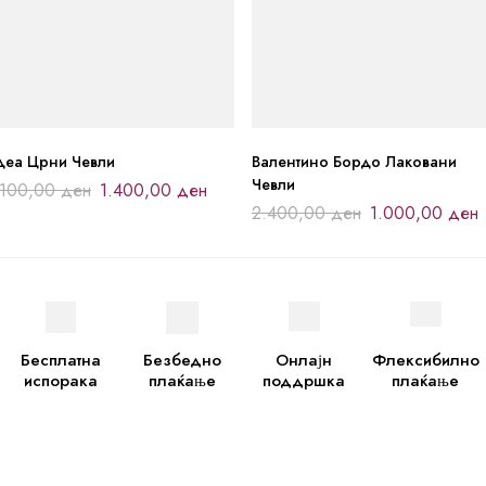
деа Црни Чевли
Валентино Бордо Лаковани
Чевли
.100,00
ден
1.400,00
ден
2.400,00
ден
1.000,00
ден
Бесплатна
Безбедно
Онлајн
Флексибилно
испорака
плаќање
поддршка
плаќање