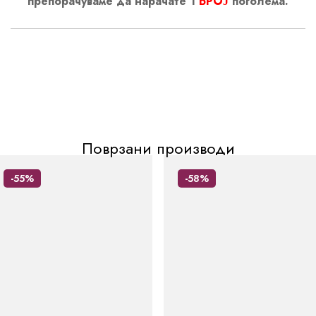
препорачуваме да нарачате 1
БРОЈ
поголема.
Поврзани производи
-55%
-58%