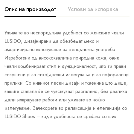
Опис на производот
Услови за испорака
К
Уживајте во неспоредлива удобност со женските чевли
LUSIDO, дизајнирани да обезбедат меко и
амортизирано вклопување за целодневна употреба.
Изработени од висококвалитна природна кожа, овие
чевли комбинираат стил и функционалност, што ги прави
совршени и за секојдневни излегувања и за поформални
прилики. Со нивниот лесен дизајн и ткаенина што дише,
вашите стапала ќе се чувствуваат разгалено, без разлика
дали извршувате работи или уживате во ноќно
излегување. Зачекорете во релаксација и елеганција со
LUSIDO Shoes – каде удобноста се среќава со шик.