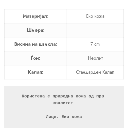
Материјал:
Еко кожа
Шифра:
Висина на штикла:
7 cm
Ѓон:
Неолит
Калап:
Стандарден Калап
Користена е природна кожа од прв 
квалитет.
Лице: Еко кожа