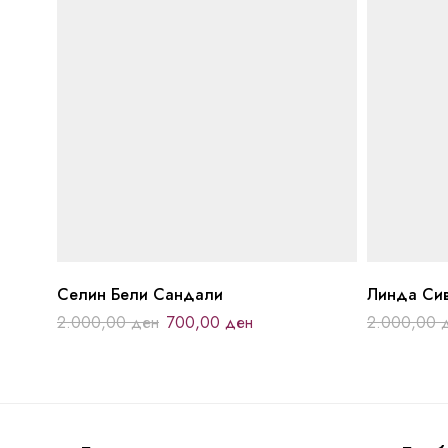
Селин Бели Сандали
Линда Си
2.000,00
ден
700,00
ден
2.000,00