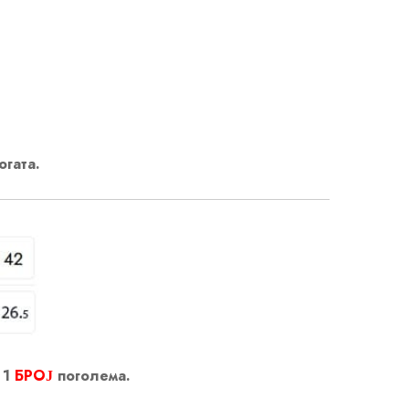
огата.
 1
БРОЈ
поголема.