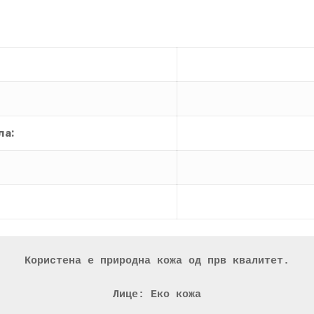
ла:
Користена е природна кожа од прв квалитет.
Лице: Еко кожа