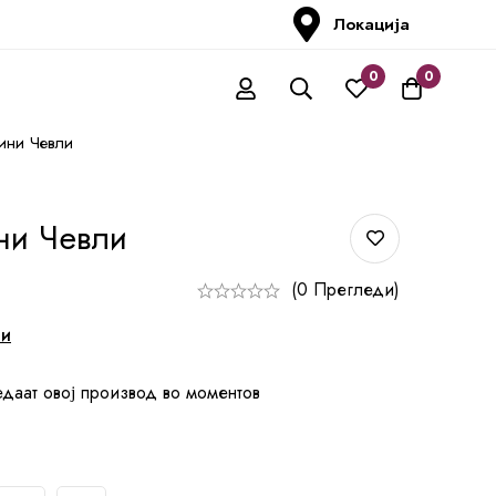
Локација
0
0
ини Чевли
ни Чевли
(0 Прегледи)
ни
едаат овој производ во моментов