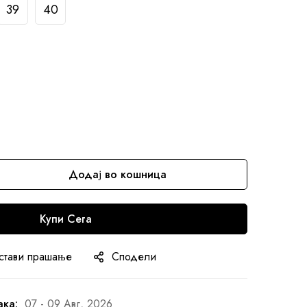
39
40
Додај во кошница
Купи Сега
стави прашање
Сподели
ака:
07 - 09 Авг, 2026