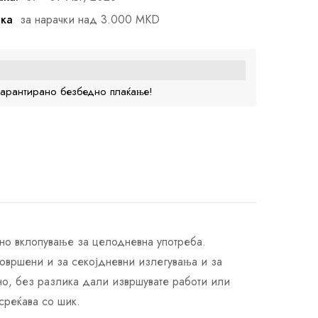
ака
за нарачки над 3.000 MKD
гарантирано безбедно плаќање!
но вклопување за целодневна употреба.
совршени и за секојдневни излегувања и за
ено, без разлика дали извршувате работи или
среќава со шик.