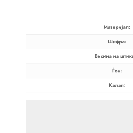
Материјал:
Шифра:
Висина на штик
Ѓон:
Калап: