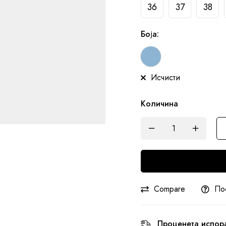
36
37
38
Боја
:
Исчисти
Количина
Compare
По
Проценета испор