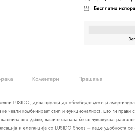
Бесплатна испор
За
орака
Коментари
Прашања
 чевли LUSIDO, дизајнирани да обезбедат меко и амортизира
ие чевли комбинираат стил и функционалност, што ги прави 
ткаенина што дише, вашите стапала ќе се чувствуваат разгал
аксација и елеганција со LUSIDO Shoes – каде удобноста се 