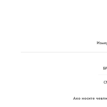
Измер
Ако носите чевли