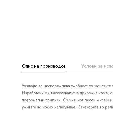
Опис на производот
Услови за исп
Уживајте во неспоредлива удобност со женските
Изработени од висококвалитна природна кожа, ов
поформални прилики. Со нивниот лесен дизајн и 
уживате во ноќно излегување. Зачекорете во рел