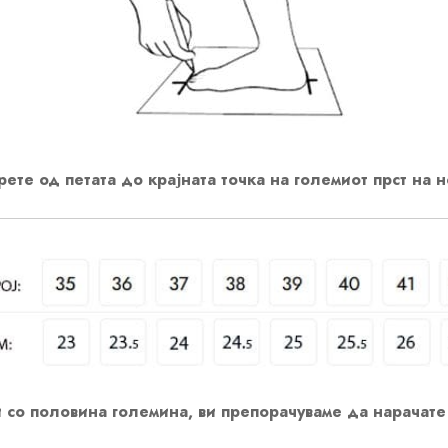
ете од петата до крајната точка на големиот прст на н
 со половина големина, ви препорачуваме да нарачате