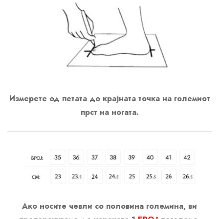
Измерете од петата до крајната точка на големиот
прст на ногата.
Ако носите чевли со половина големина, ви