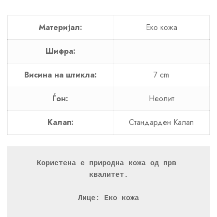
Материјал:
Еко кожа
Шифра:
Висина на штикла:
7 cm
Ѓон:
Неолит
Калап:
Стандарден Калап
Користена е природна кожа од прв 
квалитет.
Лице: Еко кожа