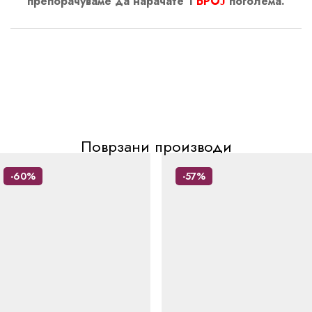
препорачуваме да нарачате 1
БРОЈ
поголема.
Поврзани производи
-60%
-57%