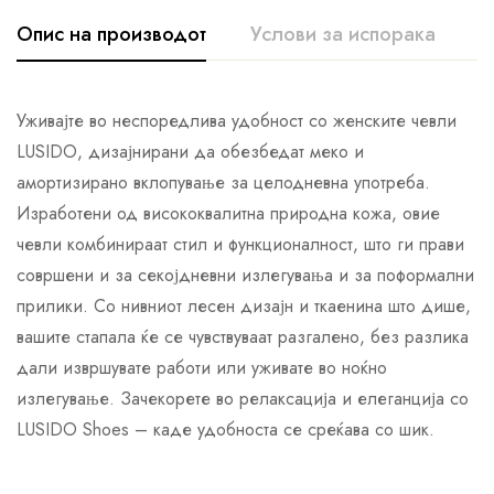
Опис на производот
Услови за испорака
К
Уживајте во неспоредлива удобност со женските чевли
LUSIDO, дизајнирани да обезбедат меко и
амортизирано вклопување за целодневна употреба.
Изработени од висококвалитна природна кожа, овие
чевли комбинираат стил и функционалност, што ги прави
совршени и за секојдневни излегувања и за поформални
прилики. Со нивниот лесен дизајн и ткаенина што дише,
вашите стапала ќе се чувствуваат разгалено, без разлика
дали извршувате работи или уживате во ноќно
излегување. Зачекорете во релаксација и елеганција со
LUSIDO Shoes – каде удобноста се среќава со шик.