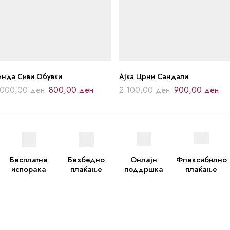
инда Сиви Обувки
Ајка Црни Сандали
.000,00
ден
800,00
ден
2.100,00
ден
900,00
ден
Бесплатна
Безбедно
Онлајн
Флексибилно
испорака
плаќање
поддршка
плаќање