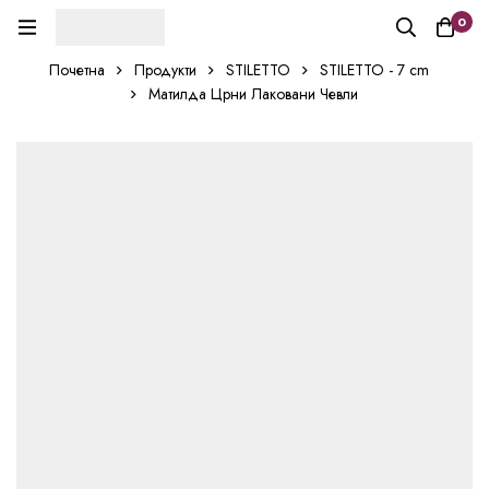
0
Почетна
Продукти
STILETTO
STILETTO - 7 cm
Матилда Црни Лаковани Чевли