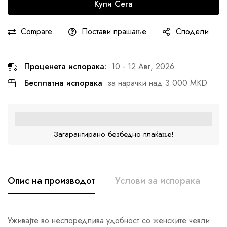
Купи Сега
Compare
Постави прашање
Сподели
Проценета испорака:
10 - 12 Авг, 2026
Бесплатна испорака
за нарачки над 3.000 MKD
Загарантирано безбедно плаќање!
Опис на производот
Услови за испорака
К
Уживајте во неспоредлива удобност со женските чевли