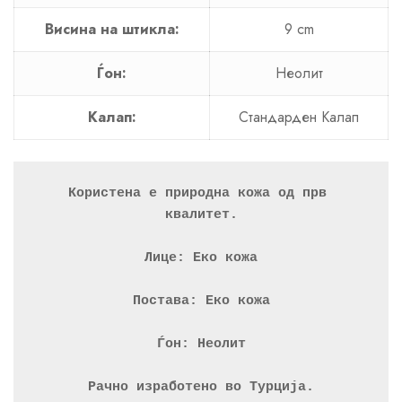
Висина на штикла:
9 cm
Ѓон:
Неолит
Калап:
Стандарден Калап
Користена е природна кожа од прв 
квалитет.
Лице: Еко кожа
Постава: Еко кожа
Ѓон: Неолит
Рачно изработено во Турција.