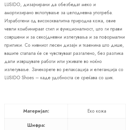
LUSIDO, дизајнирани да обезбедат меко и
амортизирано вклопување за целодневна употреба.
Изработени од висококвалитна природна кожа, овие
чевли комбинираат стил и функционалност, што ги прави
совршени и за секојдневни излегувања и за поформални
прилики. Со нивниот лесен дизајн и ткаенина што дише,
вашите стапала ќе се чувствуваат разгалено, без разлика
дали извршувате работи или уживате во ноќно
излегување. Зачекорете во релаксација и елеганција со
LUSIDO Shoes – каде удобноста се среќава со шик.
Материјал:
Еко кожа
Шифра: