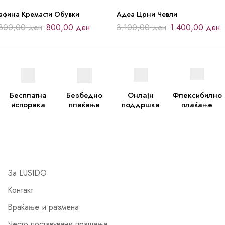
афина Кремасти Обувки
Адеа Црни Чевли
.800,00
ден
800,00
ден
3.100,00
ден
1.400,00
ден
Бесплатна
Безбедно
Онлајн
Флексибилно
испорака
плаќање
поддршка
плаќање
За LUSIDO
Контакт
Враќање и размена
Често поставувани прашања