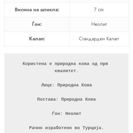
Висина на штикла:
7 cm
Ѓон:
Неолит
Калап:
Стандарден Калап
Користена е природна кожа од прв 
квалитет.
Лице: Природна Кожа
Постава: Природна Кожа
Ѓон: Неолит
Рачно изработено во Турција.