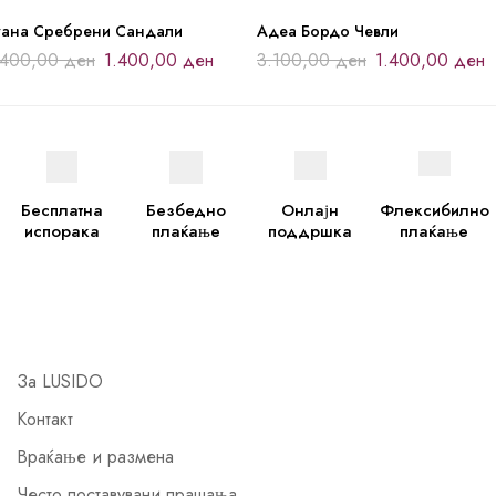
уана Сребрени Сандали
Адеа Бордо Чевли
.400,00
ден
1.400,00
ден
3.100,00
ден
1.400,00
ден
Бесплатна
Безбедно
Онлајн
Флексибилно
испорака
плаќање
поддршка
плаќање
За LUSIDO
Контакт
Враќање и размена
Често поставувани прашања