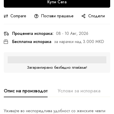
Купи Сега
Compare
Постави прашање
Сподели
Проценета испорака:
08 - 10 Авг, 2026
Бесплатна испорака
за нарачки над 3.000 MKD
Загарантирано безбедно плаќање!
Опис на производот
Услови за испорака
К
Уживајте во неспоредлива удобност со женските чевли