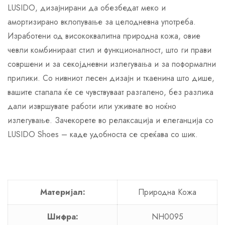
LUSIDO, дизајнирани да обезбедат меко и
амортизирано вклопување за целодневна употреба.
Изработени од висококвалитна природна кожа, овие
чевли комбинираат стил и функционалност, што ги прави
совршени и за секојдневни излегувања и за поформални
прилики. Со нивниот лесен дизајн и ткаенина што дише,
вашите стапала ќе се чувствуваат разгалено, без разлика
дали извршувате работи или уживате во ноќно
излегување. Зачекорете во релаксација и елеганција со
LUSIDO Shoes – каде удобноста се среќава со шик.
Материјал:
Природна Кожа
Шифра:
NH0095