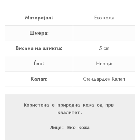
Материјал:
Еко кожа
Шифра:
Висина на штикла:
5 cm
Ѓон:
Неолит
Калап:
Стандарден Калап
Користена е природна кожа од прв 
квалитет.
Лице: Еко кожа