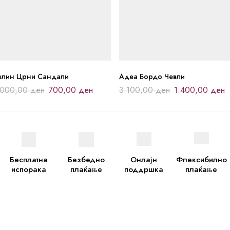
елин Црни Сандали
Адеа Бордо Чевли
.000,00
ден
700,00
ден
3.100,00
ден
1.400,00
ден
Бесплатна
Безбедно
Онлајн
Флексибилно
испорака
плаќање
поддршка
плаќање