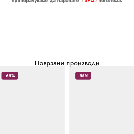
препорачуваме да нарачате 1
БРОЈ
поголема.
Поврзани производи
-65%
-55%