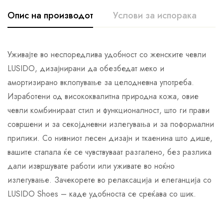
Опис на производот
Услови за испорака
К
Уживајте во неспоредлива удобност со женските чевли
LUSIDO, дизајнирани да обезбедат меко и
амортизирано вклопување за целодневна употреба.
Изработени од висококвалитна природна кожа, овие
чевли комбинираат стил и функционалност, што ги прави
совршени и за секојдневни излегувања и за поформални
прилики. Со нивниот лесен дизајн и ткаенина што дише,
вашите стапала ќе се чувствуваат разгалено, без разлика
дали извршувате работи или уживате во ноќно
излегување. Зачекорете во релаксација и елеганција со
LUSIDO Shoes – каде удобноста се среќава со шик.