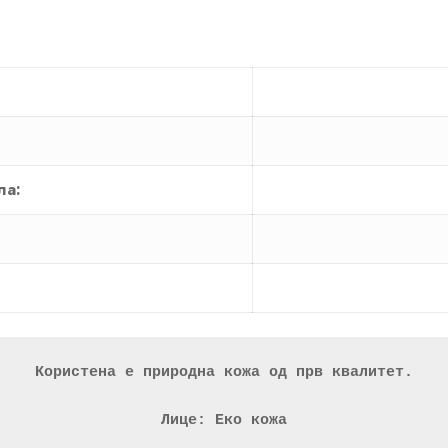
ла:
Користена е природна кожа од прв квалитет.
Лице: Еко кожа