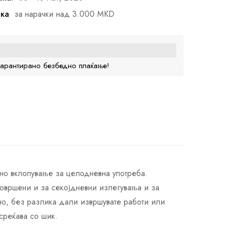
ака
за нарачки над 3.000 MKD
гарантирано безбедно плаќање!
но вклопување за целодневна употреба.
совршени и за секојдневни излегувања и за
ено, без разлика дали извршувате работи или
среќава со шик.