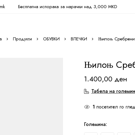
.mk
Бесплатна испорака за нарачки над 3,000 MKD
а
Продукти
ОБУВКИ
ВЛЕЧКИ
Њилоњ Сребрени 
Њилоњ Среб
1.400,00
ден
Табела на големи
1
посетител го глед
Големина
: