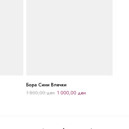
Бора Сини Влечки
1.800,00
ден
1.000,00
ден