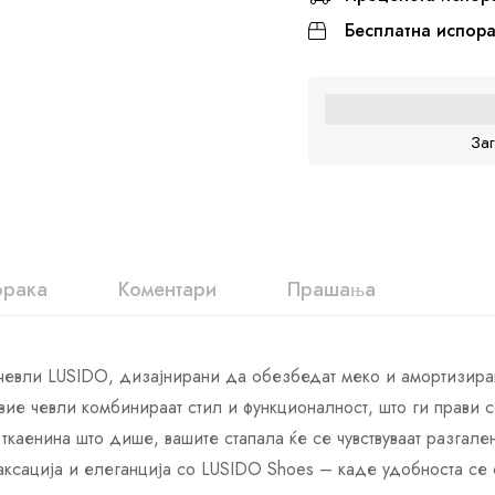
Бесплатна испор
За
орака
Коментари
Прашања
 чевли LUSIDO, дизајнирани да обезбедат меко и амортизира
ие чевли комбинираат стил и функционалност, што ги прави 
ткаенина што дише, вашите стапала ќе се чувствуваат разгал
аксација и елеганција со LUSIDO Shoes – каде удобноста се 