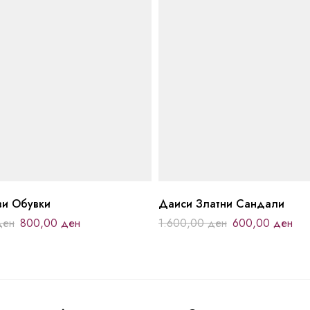
ви Обувки
Даиси Златни Сандали
ден
800,00
ден
1.600,00
ден
600,00
ден