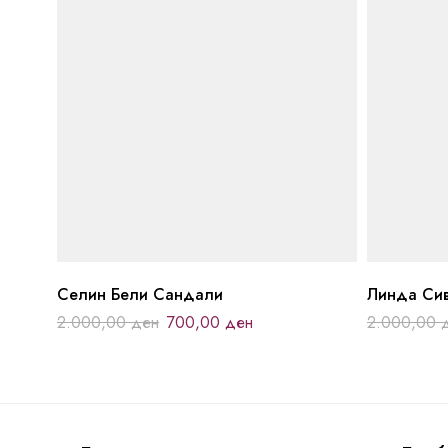
Селин Бели Сандали
Линда Си
2.000,00
ден
700,00
ден
2.000,00