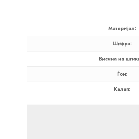
Материјал:
Шифра:
Висина на штик
Ѓон:
Калап: