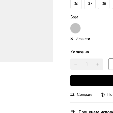
36
37
38
Боја
:
Исчисти
Количина
Compare
По
Проценета испор