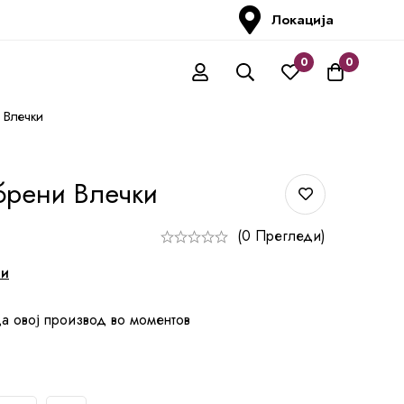
Локација
0
0
Влечки
рени Влечки
(0 Прегледи)
ни
а овој производ во моментов