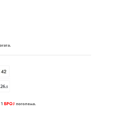
огата.
 1
БРОЈ
поголема.