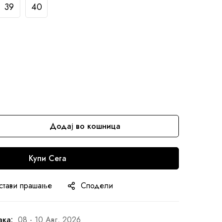
39
40
Додај во кошница
Купи Сега
стави прашање
Сподели
ака:
08 - 10 Авг, 2026