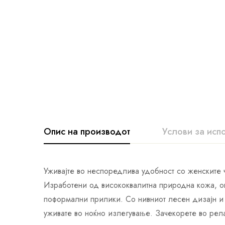
Опис на производот
Услови за исп
Уживајте во неспоредлива удобност со женските
Изработени од висококвалитна природна кожа, ов
поформални прилики. Со нивниот лесен дизајн и 
уживате во ноќно излегување. Зачекорете во рел