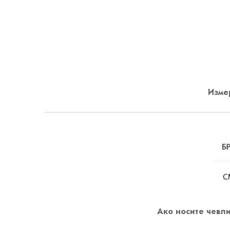
Измер
Ако носите чевли