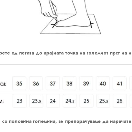
ете од петата до крајната точка на големиот прст на н
 со половина големина, ви препорачуваме да нарачате