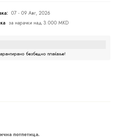
ака:
07 - 09 Авг, 2026
ака
за нарачки над 3.000 MKD
гарантирано безбедно плаќање!
лична потпетица.