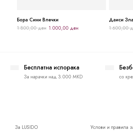
Бора Сини Влечки
Даиси Зл
1.800,00
ден
1.000,00
ден
1.600,00
д
Бесплатна испорака
Безб
За нарачки над 3.000 MKD
со кре
За LUSIDO
Услови и правила з