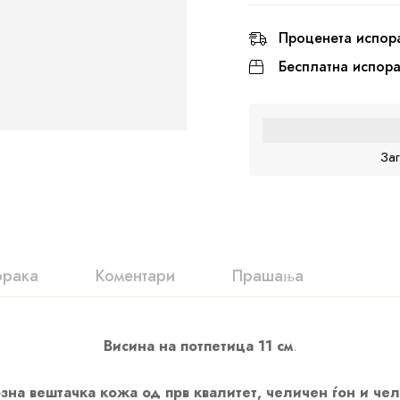
Проценета испор
Бесплатна испор
За
орака
Коментари
Прашања
Висина на потпетица 11 см
.
зна вештачка кожа од прв квалитет, челичен ѓон и че