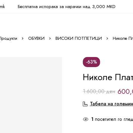
.mk
Бесплатна испорака за нарачки над 3,000 MKD
Продукти
ОБУВКИ
ВИСОКИ ПОТПЕТИЦИ
Николе П
-63%
Николе Пла
600
1.600,00
ден
Табела на големи
1
посетител го глед