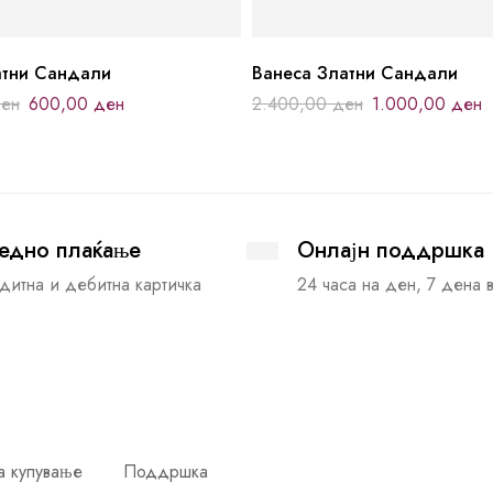
атни Сандали
Ванеса Златни Сандали
ен
600,00
ден
2.400,00
ден
1.000,00
ден
едно плаќање
Онлајн поддршка
дитна и дебитна картичка
24 часа на ден, 7 дена 
а купување
Поддршка