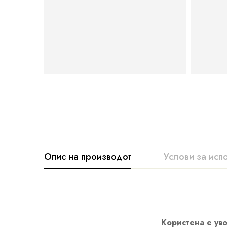
Опис на производот
Услови за исп
Користена е уво