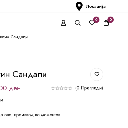
Локација
0
0
латин Сандали
тин Сандали
,00
ден
(0 Прегледи)
ни
а овој производ во моментов