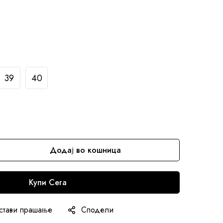
39
40
Додај во кошница
Купи Сега
стави прашање
Сподели