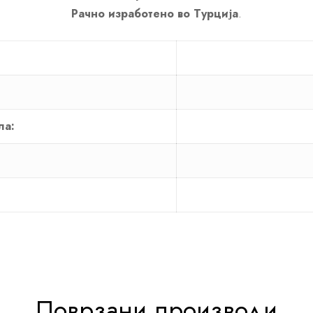
Рачно изработено во Турција
.
ла:
Поврзани производи