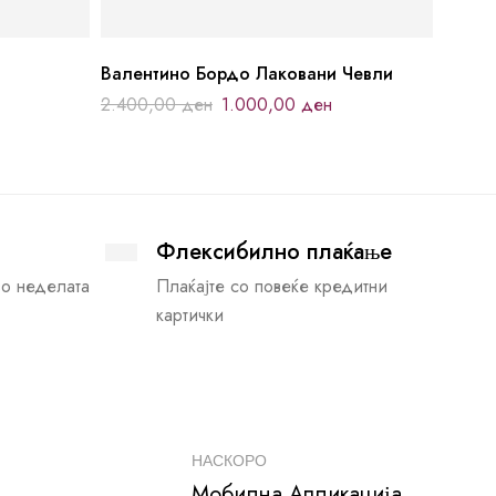
Валентино Бордо Лаковани Чевли
2.400,00
ден
1.000,00
ден
Флексибилно плаќање
во неделата
Плаќајте со повеќе кредитни
картички
НАСКОРО
Мобилна Апликација