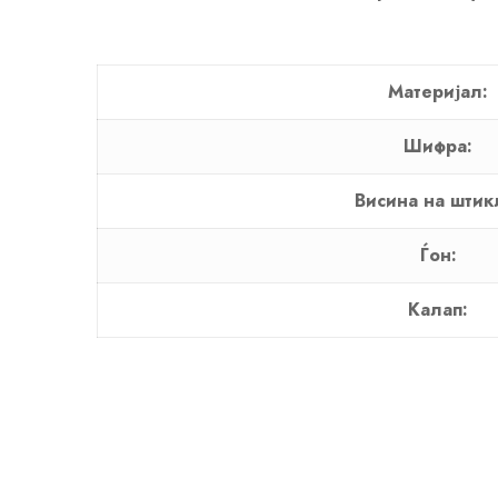
Материјал:
Шифра:
Висина на штик
Ѓон:
Калап: