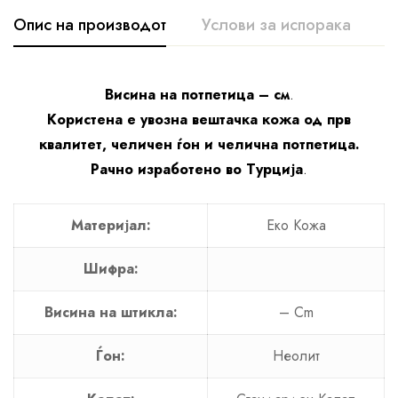
Опис на производот
Услови за испорака
К
Висина на потпетица – см
.
Користена е увозна вештачка кожа од прв
квалитет, челичен ѓон и челична потпетица.
Рачно изработено во Турција
.
Материјал:
Еко Кожа
Шифра:
Висина на штикла:
– Cm
Ѓон:
Неолит