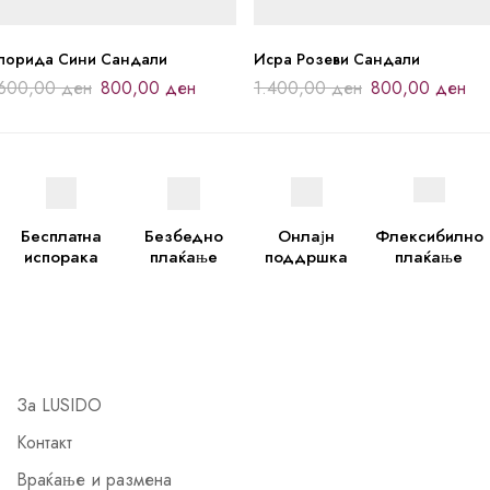
лорида Сини Сандали
Исра Розеви Сандали
.600,00
ден
800,00
ден
1.400,00
ден
800,00
ден
Бесплатна
Безбедно
Онлајн
Флексибилно
испорака
плаќање
поддршка
плаќање
За LUSIDO
Контакт
Враќање и размена