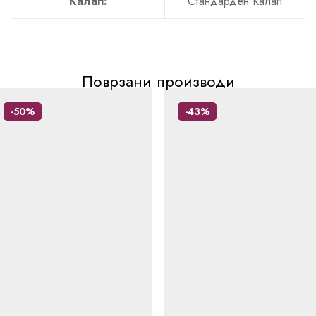
Калап:
Стандарден Калап
Поврзани производи
-50%
-43%