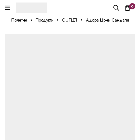
0
Почетна
Продукти
OUTLET
Адора Црни Сандали