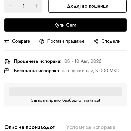
Додај во кошница
Купи Сега
Compare
Постави прашање
Сподели
Проценета испорака:
08 - 10 Авг, 2026
Бесплатна испорака
за нарачки над 3.000 MKD
Загарантирано безбедно плаќање!
Опис на производот
Услови за испорака
К