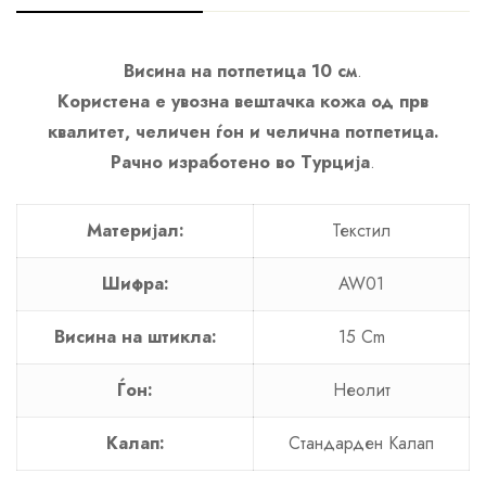
Висина на потпетица 10 см
.
Користена е увозна вештачка кожа од прв
квалитет, челичен ѓон и челична потпетица.
Рачно изработено во Турција
.
Материјал:
Текстил
Шифра:
AW01
Висина на штикла:
15 Cm
Ѓон:
Неолит
Калап:
Стандарден Калап