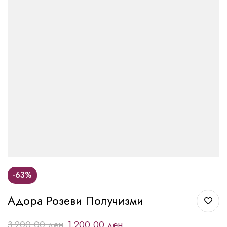
-63%
Адора Розеви Получизми
3.200,00
ден
1.200,00
ден