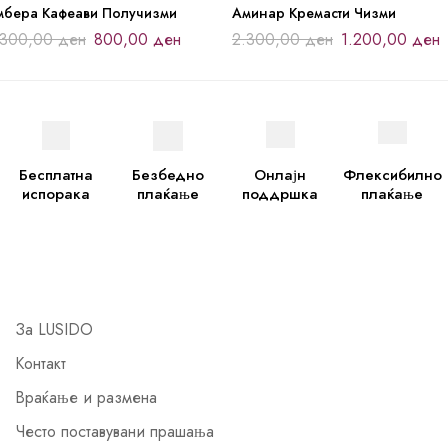
мбера Кафеави Получизми
Аминар Кремасти Чизми
.300,00
ден
800,00
ден
2.300,00
ден
1.200,00
ден
Бесплатна
Безбедно
Онлајн
Флексибилно
испорака
плаќање
поддршка
плаќање
За LUSIDO
Контакт
Враќање и размена
Често поставувани прашања