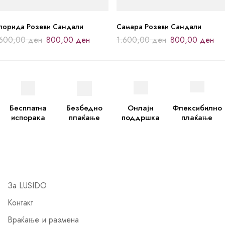
лорида Розеви Сандали
Самара Розеви Сандали
.600,00
ден
800,00
ден
1.600,00
ден
800,00
ден
Бесплатна
Безбедно
Онлајн
Флексибилно
испорака
плаќање
поддршка
плаќање
За LUSIDO
Контакт
Враќање и размена