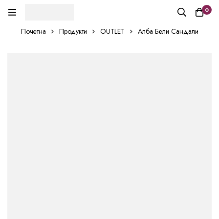
0
Почетна
Продукти
OUTLET
Алба Бели Сандали