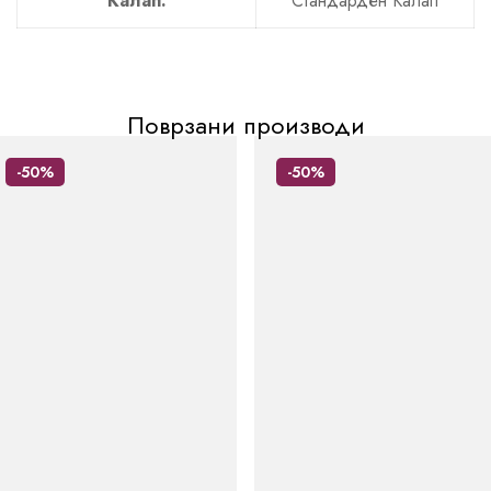
Калап:
Стандарден Калап
Поврзани производи
-50%
-50%