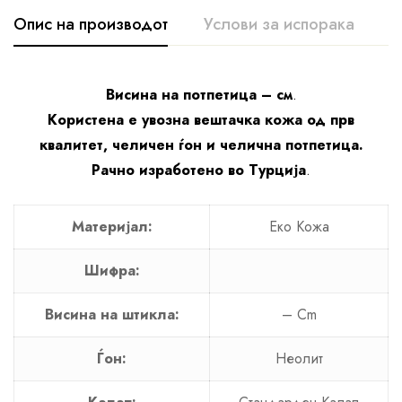
Опис на производот
Услови за испорака
К
Висина на потпетица – см
.
Користена е увозна вештачка кожа од прв
квалитет, челичен ѓон и челична потпетица.
Рачно изработено во Турција
.
Материјал:
Еко Кожа
Шифра:
Висина на штикла:
– Cm
Ѓон:
Неолит