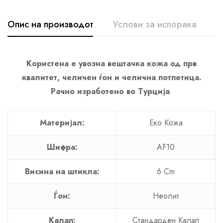
Опис на производот
Услови за испорака
К
Користена е увозна вештачка кожа од прв
квалитет, челичен ѓон и челична потпетица.
Рачно изработено во Турција
.
Материјал:
Еко Кожа
Шифра:
AF10
Висина на штикла:
6 Cm
Ѓон:
Неолит
Калап:
Стандарден Калап