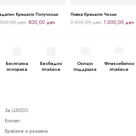
адалин Кремасти Получизми
Ливиа Кремасти Чизми
.300,00
ден
800,00
ден
2.600,00
ден
1.000,00
ден
Бесплатна
Безбедно
Онлајн
Флексибилно
испорака
плаќање
поддршка
плаќање
За LUSIDO
Контакт
Враќање и размена