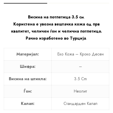
Висина на потпетица 3.5 см
.
Користена е увозна вештачка кожа од прв
квалитет, челичен ѓон и челична потпетица.
Рачно изработено во Турција
.
Материјал:
Еко Кожа – Кроко Десен
Шифра:
–
Висина на штикла:
3.5 Cm
Ѓон:
Неолит
Калап:
Стандарден Калап