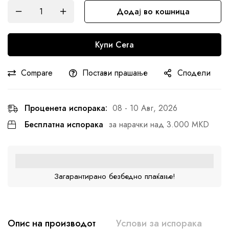
Додај во кошница
Купи Сега
Compare
Постави прашање
Сподели
Проценета испорака:
08 - 10 Авг, 2026
Бесплатна испорака
за нарачки над 3.000 MKD
Загарантирано безбедно плаќање!
Опис на производот
Услови за испорака
К