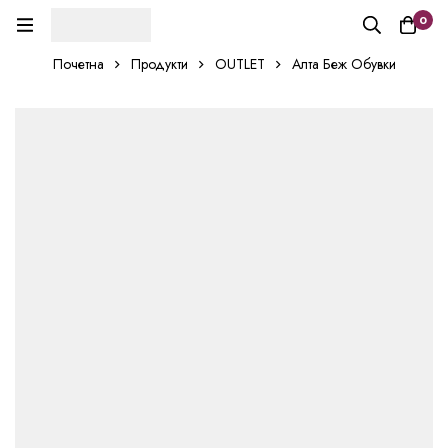
0
Почетна
Продукти
OUTLET
Алта Беж Обувки