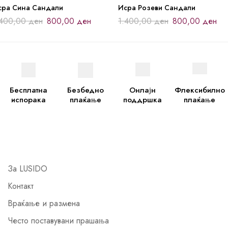
сра Сина Сандали
Исра Розеви Сандали
.400,00
ден
800,00
ден
1.400,00
ден
800,00
ден
Бесплатна
Безбедно
Онлајн
Флексибилно
испорака
плаќање
поддршка
плаќање
За LUSIDO
Контакт
Враќање и размена
Често поставувани прашања