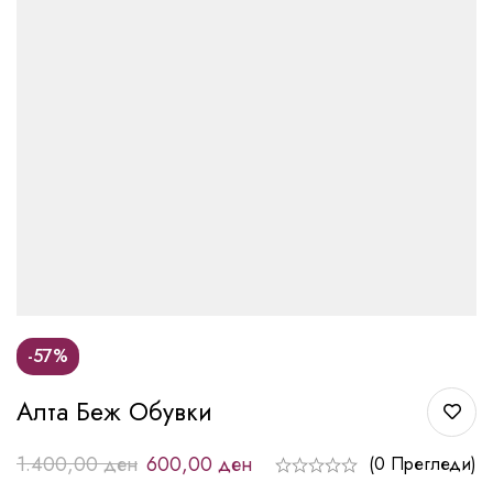
-57%
Алта Беж Обувки
1.400,00
ден
600,00
ден
(0 Прегледи)