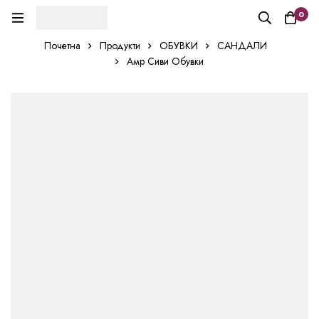
0
Почетна
Продукти
ОБУВКИ
САНДАЛИ
Амр Сиви Обувки