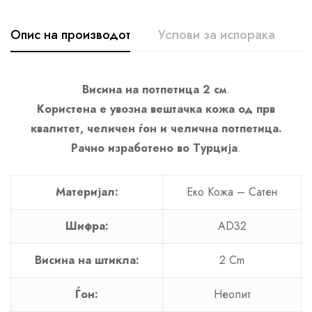
Опис на производот
Услови за испорака
К
Висина на потпетица 2 см
.
Користена е увозна вештачка кожа од прв
квалитет, челичен ѓон и челична потпетица.
Рачно изработено во Турција
.
Материјал:
Еко Кожa – Сатен
Шифра:
AD32
Висина на штикла:
2 Cm
Ѓон:
Неолит