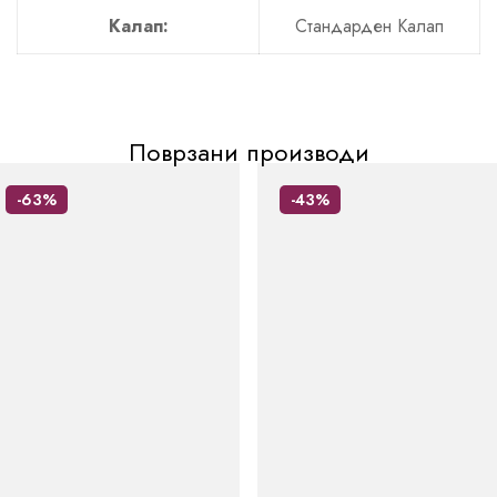
Калап:
Стандарден Калап
Поврзани производи
-63%
-43%