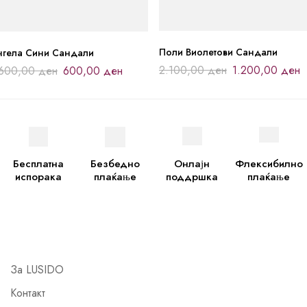
Поли Виолетови Сандали
нгела Сини Сандали
2.100,00
ден
1.200,00
ден
.600,00
ден
600,00
ден
Бесплатна
Безбедно
Онлајн
Флексибилно
испорака
плаќање
поддршка
плаќање
За LUSIDO
Контакт