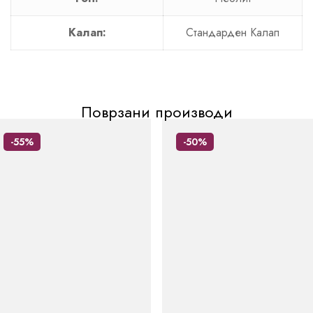
Калап:
Стандарден Калап
Поврзани производи
-55%
-50%