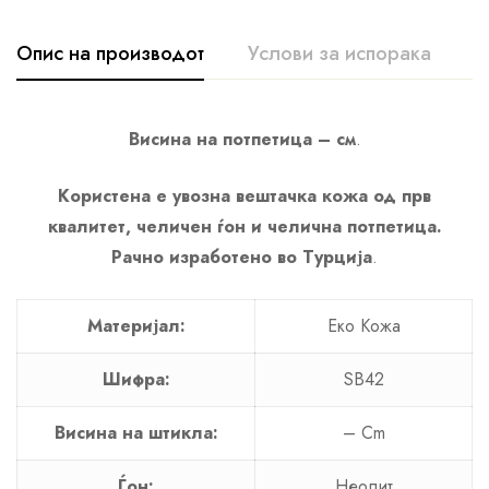
Опис на производот
Услови за испорака
К
Висина на потпетица – см
.
Користена е увозна вештачка кожа од прв
квалитет, челичен ѓон и челична потпетица.
Рачно изработено во Турција
.
Материјал:
Еко Кожа
Шифра:
SB42
Висина на штикла:
– Cm
Ѓон:
Неолит