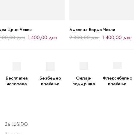
деа Црни Чевли
Аделина Бордо Чевли
.100,00
ден
1.400,00
ден
2.800,00
ден
1.400,00
ден
Бесплатна
Безбедно
Онлајн
Флексибилно
испорака
плаќање
поддршка
плаќање
За LUSIDO