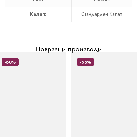
Калап:
Стандарден Калап
Поврзани производи
-60%
-65%