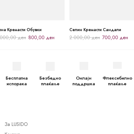
ина Кремасти Обувки
Селин Кремасти Сандали
.000,00
ден
800,00
ден
2.000,00
ден
700,00
ден
Бесплатна
Безбедно
Онлајн
Флексибилно
испорака
плаќање
поддршка
плаќање
За LUSIDO