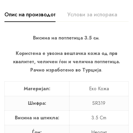
Опис на производот
Услови за испорака
К
Висина на потпетица 3.5 см
.
Користена е увозна вештачка кожа од прв
квалитет, челичен ѓон и челична потпетица.
Рачно изработено во Турција
.
Материјал:
Еко Кожа
Шифра:
SR319
Висина на штикла:
3.5 Cm
Ѓон:
Неолит