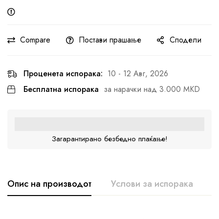
Compare
Постави прашање
Сподели
Проценета испорака:
10 - 12 Авг, 2026
Бесплатна испорака
за нарачки над 3.000 MKD
Загарантирано безбедно плаќање!
Опис на производот
Услови за испорака
К