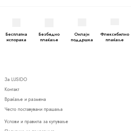
Бесплатна
Безбедно
Онлајн
Флексибилно
испорака
плаќање
поддршка
плаќање
За LUSIDO
Контакт
Враќање и размена
Често поставувани прашања
Услови и правила за купување