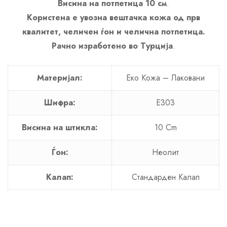
Висина на потпетица 10 см
.
Користена е увозна вештачка кожа од прв
квалитет, челичен ѓон и челична потпетица.
Рачно изработено во Турција
.
Материјал:
Еко Кожa – Лаковани
Шифра:
E303
Висина на штикла:
10 Cm
Ѓон:
Неолит
Калап:
Стандарден Калап