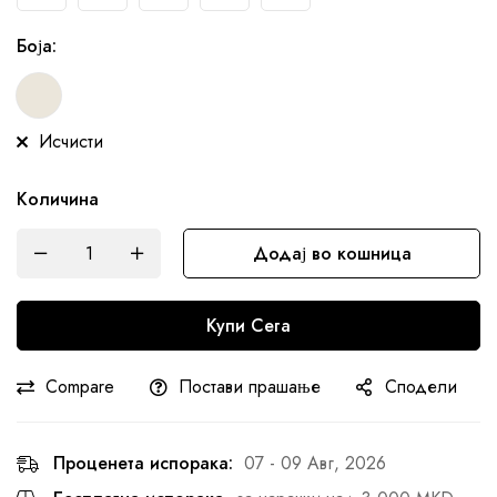
Боја
:
Исчисти
Количина
Додај во кошница
Купи Сега
Compare
Постави прашање
Сподели
Проценета испорака:
07 - 09 Авг, 2026