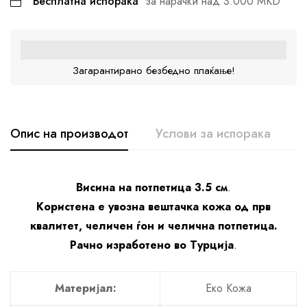
Бесплатна испорака
за нарачки над 3.000 MKD
Загарантирано безбедно плаќање!
Опис на производот
Услови за испорака
К
Висина на потпетица 3.5 см
.
Користена е увозна вештачка кожа од прв
квалитет, челичен ѓон и челична потпетица.
Рачно изработено во Турција
.
Материјал:
Еко Кожа