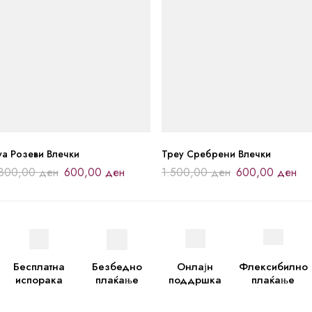
уа Розеви Влечки
Треу Сребрени Влечки
.300,00
ден
600,00
ден
1.500,00
ден
600,00
ден
Бесплатна
Безбедно
Онлајн
Флексибилно
испорака
плаќање
поддршка
плаќање