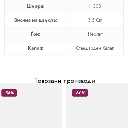
Шифра:
HC08
Висина на штикла:
3.5 Cm
Ѓон:
Неолит
Калап:
Стандарден Калап
Поврзани производи
-54%
-60%