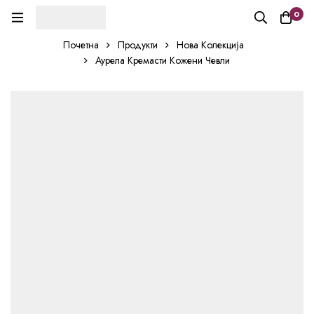
0
Почетна
Продукти
Нова Колекција
Аурела Кремасти Кожени Чевли