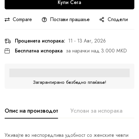
Купи Сега
Compare
Постави прашање
Сподели
Проценета испорака:
11 - 13 Авг, 2026
Бесплатна испорака
за нарачки над 3.000 MKD
Загарантирано безбедно плаќање!
Опис на производот
Услови за испорака
К
Уживајте во неспоредлива удобност со женските чевли