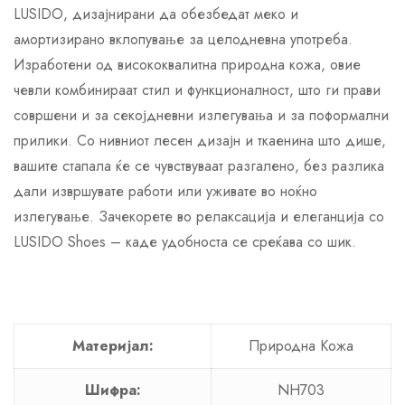
LUSIDO, дизајнирани да обезбедат меко и
амортизирано вклопување за целодневна употреба.
Изработени од висококвалитна природна кожа, овие
чевли комбинираат стил и функционалност, што ги прави
совршени и за секојдневни излегувања и за поформални
прилики. Со нивниот лесен дизајн и ткаенина што дише,
вашите стапала ќе се чувствуваат разгалено, без разлика
дали извршувате работи или уживате во ноќно
излегување. Зачекорете во релаксација и елеганција со
LUSIDO Shoes – каде удобноста се среќава со шик.
Материјал:
Природна Кожа
Шифра:
NH703