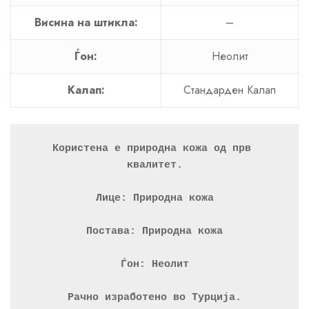
Висина на штикла:
–
Ѓон:
Неолит
Калап:
Стандарден Калап
Користена е природна кожа од прв 
квалитет.
Лице: Природна кожа
Постава: Природна кожа
Ѓон: Неолит
Рачно изработено во Турција.