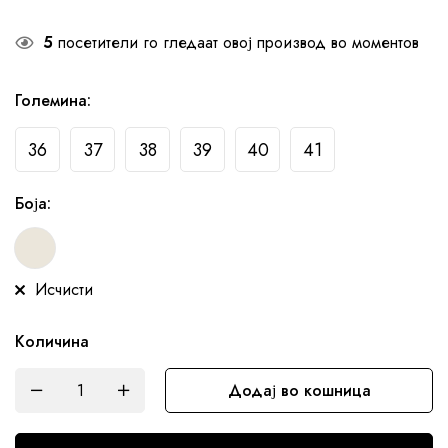
5
посетители го гледаат овој производ во моментов
Големина
:
36
37
38
39
40
41
Боја
:
Исчисти
Количина
Додај во кошница