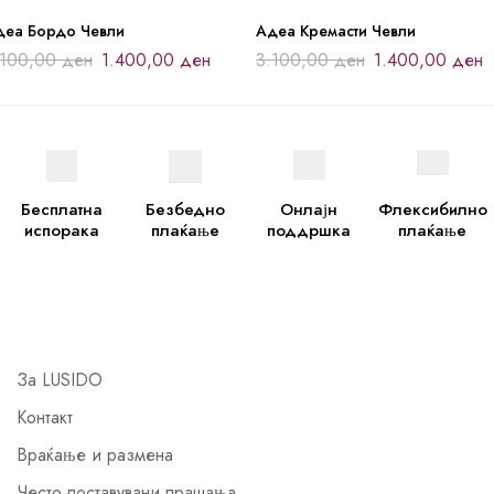
деа Бордо Чевли
Адеа Кремасти Чевли
.100,00
ден
1.400,00
ден
3.100,00
ден
1.400,00
ден
Бесплатна
Безбедно
Онлајн
Флексибилно
испорака
плаќање
поддршка
плаќање
За LUSIDO
Контакт
Враќање и размена
Често поставувани прашања