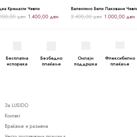
деа Кремасти Чевли
Валентино Бели Лаковани Чевл
.100,00
ден
1.400,00
ден
2.400,00
ден
1.000,00
ден
Бесплатна
Безбедно
Онлајн
Флексибилно
испорака
плаќање
поддршка
плаќање
За LUSIDO
Контакт
Враќање и размена
Често поставувани прашања