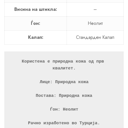
Висина на штикла:
–
Ѓон:
Неолит
Калап:
Стандарден Калап
Користена е природна кожа од прв 
квалитет.
Лице: Природна кожа
Постава: Природна кожа
Ѓон: Неолит
Рачно изработено во Турција.