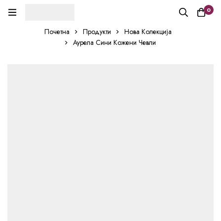
0
Почетна
Продукти
Нова Колекција
Аурела Сини Кожени Чевли