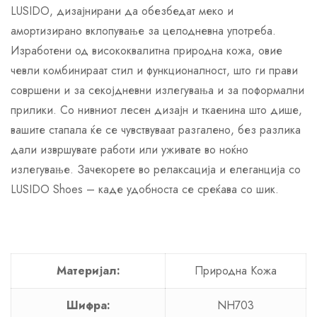
LUSIDO, дизајнирани да обезбедат меко и
амортизирано вклопување за целодневна употреба.
Изработени од висококвалитна природна кожа, овие
чевли комбинираат стил и функционалност, што ги прави
совршени и за секојдневни излегувања и за поформални
прилики. Со нивниот лесен дизајн и ткаенина што дише,
вашите стапала ќе се чувствуваат разгалено, без разлика
дали извршувате работи или уживате во ноќно
излегување. Зачекорете во релаксација и елеганција со
LUSIDO Shoes – каде удобноста се среќава со шик.
Материјал:
Природна Кожа
Шифра:
NH703