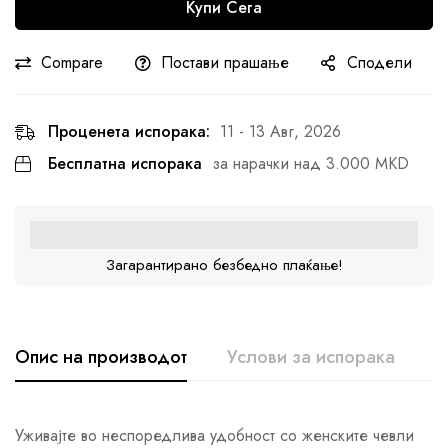
Купи Сега
Compare
Постави прашање
Сподели
Проценета испорака:
11 - 13 Авг, 2026
Бесплатна испорака
за нарачки над 3.000 MKD
Загарантирано безбедно плаќање!
Опис на производот
Услови за испорака
К
Уживајте во неспоредлива удобност со женските чевли