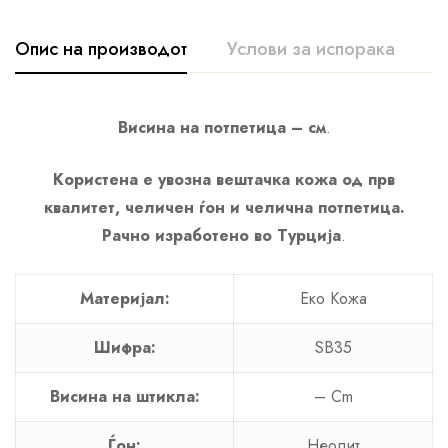
Опис на производот
Услови за испорака
К
Висина на потпетица – см
.
Користена е увозна вештачка кожа од прв
квалитет, челичен ѓон и челична потпетица.
Рачно изработено во Турција
.
Материјал:
Еко Кожа
Шифра:
SB35
Висина на штикла:
– Cm
Ѓон:
Неолит