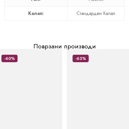
Калап:
Стандарден Калап
Поврзани производи
-60%
-63%