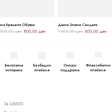
ина Кремасти Обувки
Даиси Златни Сандали
.000,00
ден
800,00
ден
1.600,00
ден
600,00
ден
Бесплатна
Безбедно
Онлајн
Флексибилно
испорака
плаќање
поддршка
плаќање
За LUSIDO