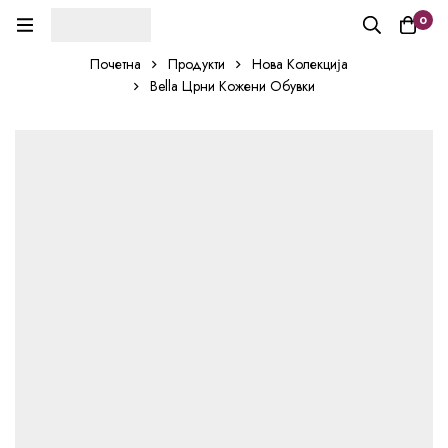
0
Почетна
Продукти
Нова Колекција
Bella Црни Кожени Обувки