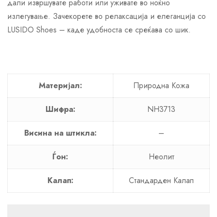
дали извршувате работи или уживате во ноќно
излегување. Зачекорете во релаксација и елеганција со
LUSIDO Shoes – каде удобноста се среќава со шик.
Материјал:
Природна Кожа
Шифра:
NH3713
Висина на штикла:
–
Ѓон:
Неолит
Калап:
Стандарден Калап