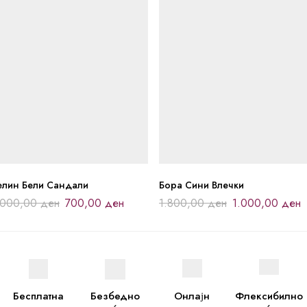
елин Бели Сандали
Бора Сини Влечки
.000,00
ден
700,00
ден
1.800,00
ден
1.000,00
ден
Бесплатна
Безбедно
Онлајн
Флексибилно