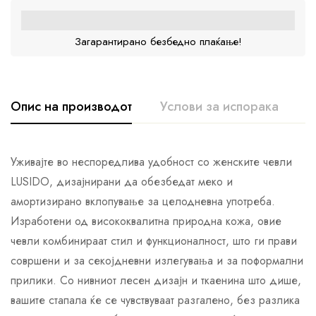
Загарантирано безбедно плаќање!
Опис на производот
Услови за испорака
К
Уживајте во неспоредлива удобност со женските чевли
LUSIDO, дизајнирани да обезбедат меко и
амортизирано вклопување за целодневна употреба.
Изработени од висококвалитна природна кожа, овие
чевли комбинираат стил и функционалност, што ги прави
совршени и за секојдневни излегувања и за поформални
прилики. Со нивниот лесен дизајн и ткаенина што дише,
вашите стапала ќе се чувствуваат разгалено, без разлика