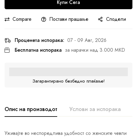
Купи Сега
Compare
Постави прашање
Сподели
Проценета испорака:
07 - 09 Авг, 2026
Бесплатна испорака
за нарачки над 3.000 MKD
Загарантирано безбедно плаќање!
Опис на производот
Услови за испорака
К
Уживајте во неспоредлива удобност со женските чевли