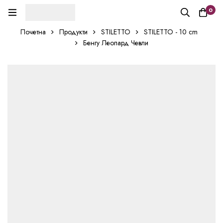
0
Почетна
Продукти
STILETTO
STILETTO - 10 cm
Бенгу Леопард Чевли