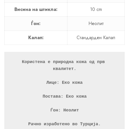
Висина на штикла:
10 cm
Ѓон:
Неолит
Калап:
Стандарден Калап
Користена е природна кожа од прв 
квалитет.
Лице: Еко кожа
Постава: Еко кожа
Ѓон: Неолит
Рачно изработено во Турција.