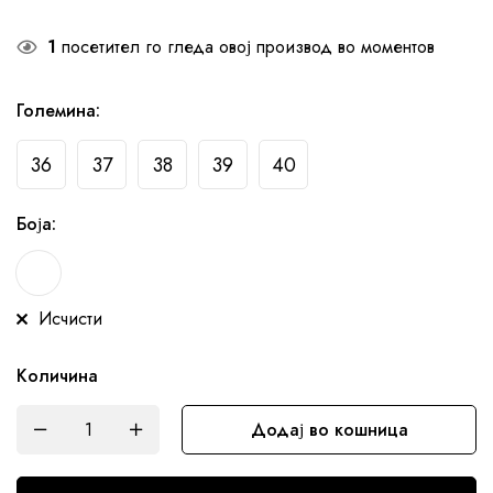
1
посетител го гледа овој производ во моментов
Големина
:
36
37
38
39
40
Боја
:
Исчисти
Количина
Додај во кошница