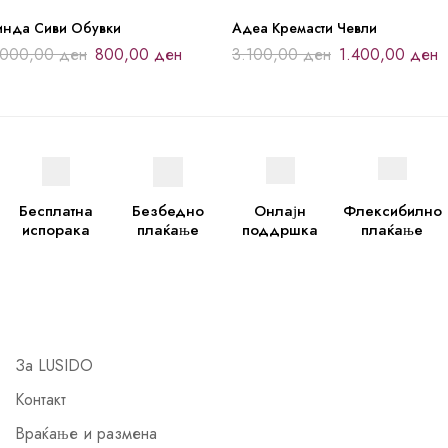
инда Сиви Обувки
Адеа Кремасти Чевли
.000,00
ден
800,00
ден
3.100,00
ден
1.400,00
ден
Бесплатна
Безбедно
Онлајн
Флексибилно
испорака
плаќање
поддршка
плаќање
За LUSIDO
Контакт
Враќање и размена