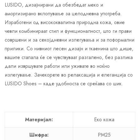
LUSIDO, дизајнирани да обезбедат меко и
амортизирано вклопување за целодневна употреба.
Изработени од висококвалитна природна кожа, овие
чевли комбинираат стил и функционалност, што ги прави
совршени и за секојдневни излегувања и за поформални
прилики. Со нивниот лесен дизајн и ткаенина што дише,
вашите стапала ќе се чувствуваат разгалено, без разлика
дали извршувате работи или уживате во ноќно
излегување. Зачекорете во релаксација и елеганција со
LUSIDO Shoes – каде удобноста се среќава со шик.
Материјал:
Еко кожа
Шифра:
PM25