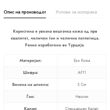
Опис на производот
Услови за испорака
К
Користена е увозна вештачка кожа од прв
квалитет, челичен ѓон и челична потпетица.
Рачно изработено во Турција
.
Материјал:
Еко Кожа
Шифра:
AF11
Висина на штикла:
3 Cm
Ѓон:
Неолит
Калап:
Стандарден Калап