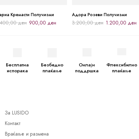
ариа Кремасти Получизми
Адора Розеви Получизми
.400,00
ден
900,00
ден
3.200,00
ден
1.200,00
ден
Бесплатна
Безбедно
Онлајн
Флексибилно
испорака
плаќање
поддршка
плаќање
За LUSIDO
Контакт
Враќање и размена