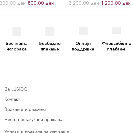
.300,00
ден
800,00
ден
3.200,00
ден
1.200,00
ден
Бесплатна
Безбедно
Онлајн
Флексибилно
испорака
плаќање
поддршка
плаќање
За LUSIDO
Контакт
Враќање и размена
Често поставувани прашања
Услови и правила за купување