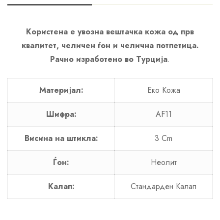
Користена е увозна вештачка кожа од прв
квалитет, челичен ѓон и челична потпетица.
Рачно изработено во Турција
.
Материјал:
Еко Кожа
Шифра:
AF11
Висина на штикла:
3 Cm
Ѓон:
Неолит
Калап:
Стандарден Калап