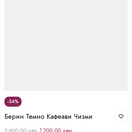
-54%
Берин Темно Кафеави Чизми
2.600,00
ден
1.200,00
ден