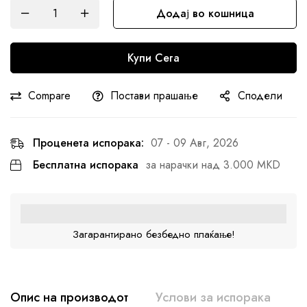
Додај во кошница
Купи Сега
Compare
Постави прашање
Сподели
Проценета испорака:
07 - 09 Авг, 2026
Бесплатна испорака
за нарачки над 3.000 MKD
Загарантирано безбедно плаќање!
Опис на производот
Услови за испорака
К