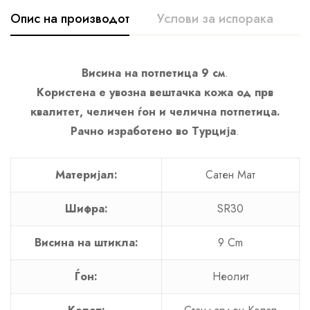
Опис на производот
Услови за испорака
К
Висина на потпетица 9 см
.
Користена е увозна вештачка кожа од прв
квалитет, челичен ѓон и челична потпетица.
Рачно изработено во Турција
.
Материјал:
Сатен Мат
Шифра:
SR30
Висина на штикла:
9 Cm
Ѓон:
Неолит