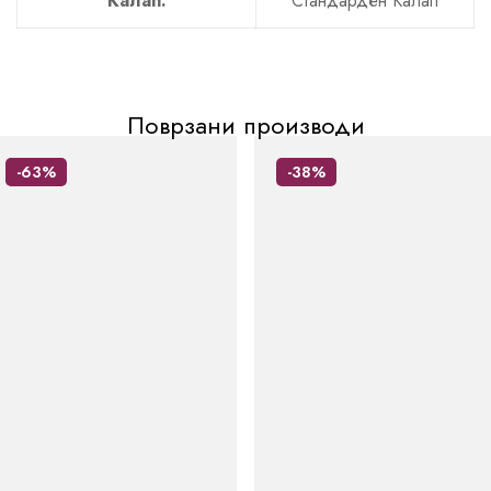
Калап:
Стандарден Калап
Поврзани производи
-63%
-38%