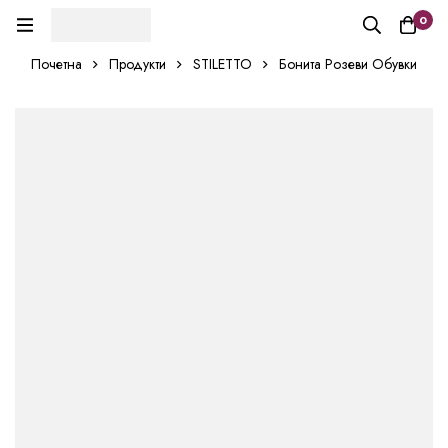
0
Почетна
Продукти
STILETTO
Бонита Розеви Обувки