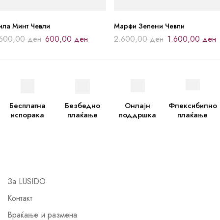
ила Минт Чевли
Марфи Зелени Чевли
.600,00
ден
600,00
ден
2.600,00
ден
1.600,00
ден
Бесплатна
Безбедно
Онлајн
Флексибилно
испорака
плаќање
поддршка
плаќање
За LUSIDO
Контакт
Враќање и размена