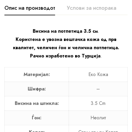
Опис на производот
Услови за испорака
К
Висина на потпетица 3.5 см
.
Користена е увозна вештачка кожа од прв
квалитет, челичен ѓон и челична потпетица.
Рачно изработено во Турција
.
Материјал:
Еко Кожа
Шифра:
–
Висина на штикла:
3.5 Cm
Ѓон:
Неолит