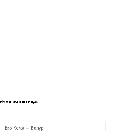
лична потпетица.
Еко Кожa – Велур