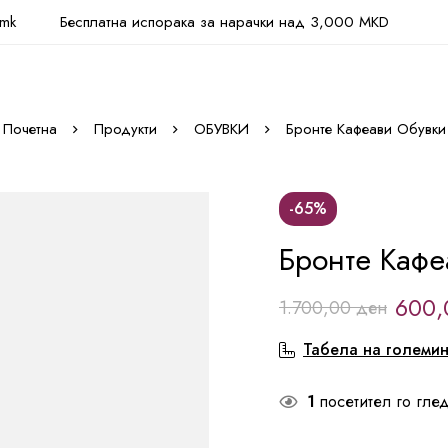
.mk
Бесплатна испорака за нарачки над 3,000 MKD
Почетна
Продукти
ОБУВКИ
Бронте Кафеави Обувки
-65%
Бронте Кафе
600
1.700,00
ден
Табела на големи
1
посетител го глед