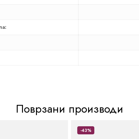
ла:
Поврзани производи
-43%