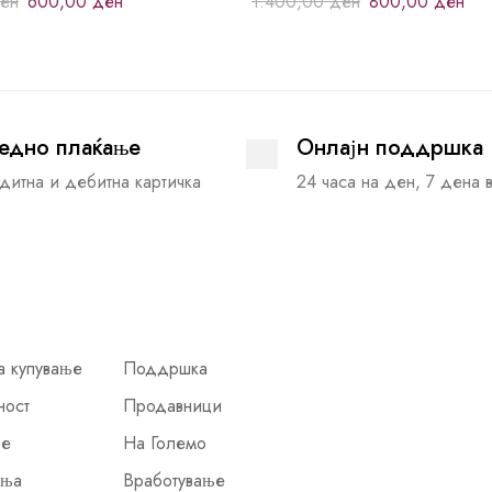
ен
600,00
ден
1.400,00
ден
800,00
ден
едно плаќање
Онлајн поддршка
дитна и дебитна картичка
24 часа на ден, 7 дена 
а купување
Поддршка
ност
Продавници
ње
На Големо
иња
Вработување