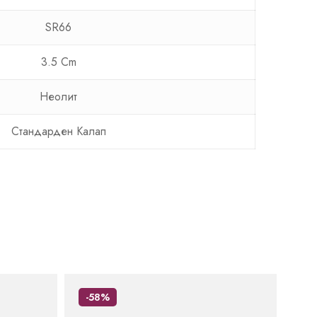
SR66
3.5 Cm
Неолит
Стандарден Калап
-58%