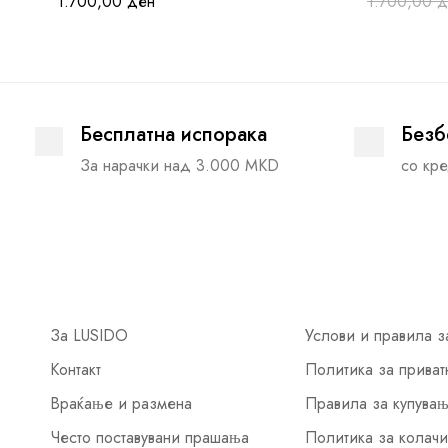
1.700,00
ден
1.700,00
д
Бесплатна испорака
Безб
За нарачки над 3.000 MKD
со кре
За LUSIDO
Услови и правила з
Контакт
Политика за приват
Враќање и размена
Правила за купува
Често поставувани прашања
Политика за колач