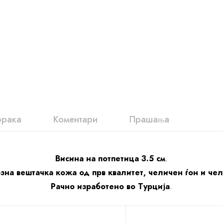
орака
Коментари
Прашања
Висина на потпетица 3.5 см
.
зна вештачка кожа од прв квалитет, челичен ѓон и че
Рачно изработено во Турција
.