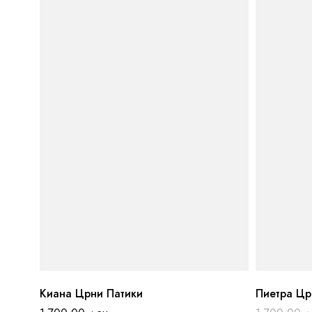
Киана Црни Патики
Пиетра Цр