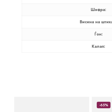
Шифра:
Висина на штик
Ѓон:
Калап:
-65%