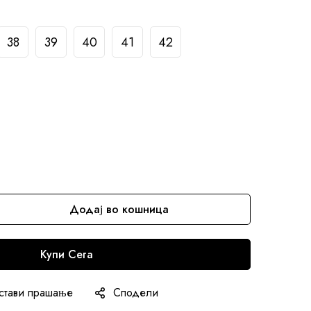
38
39
40
41
42
Додај во кошница
Купи Сега
стави прашање
Сподели