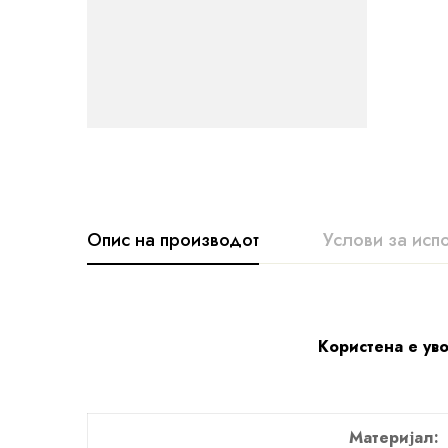
Опис на производот
Услови за исп
Користена е уво
Материјал: