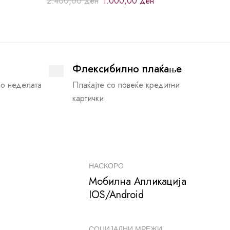
2.400,00
ден
1.000,00
ден
Флексибилно плаќање
во неделата
Плаќајте со повеќе кредитни
картички
НАСКОРО
Мобилна Апликација
IOS/Android
СОЦИЈАЛНИ МРЕЖИ