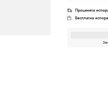
Проценета испор
Бесплатна испор
За