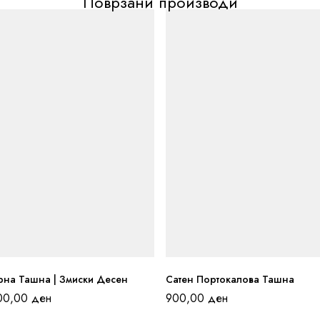
Поврзани производи
рна Ташна | Змиски Десен
Сатен Портокалова Ташна
00,00
ден
900,00
ден