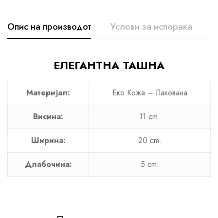
Опис на производот
Услови за испорака
К
ЕЛЕГАНТНА ТАШНА
Материјал:
Еко Кожа – Лакована
Висина:
11 cm.
Ширина:
20 cm.
Длабочина:
5 cm.