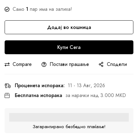
Само
1
пар има на залиха!
Додај во кошница
Купи Сега
Compare
Постави прашање
Сподели
Проценета испорака:
11 - 13 Авг, 2026
Бесплатна испорака
за нарачки над 3.000 MKD
Загарантирано безбедно плаќање!