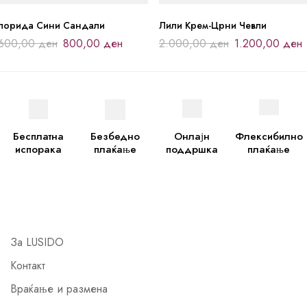
лорида Сини Сандали
Лили Крем-Црни Чевли
.600,00
ден
800,00
ден
2.000,00
ден
1.200,00
ден
Бесплатна
Безбедно
Онлајн
Флексибилно
испорака
плаќање
поддршка
плаќање
За LUSIDO
Контакт
Враќање и размена