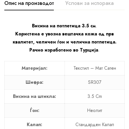
Опис на производот
Услови за испорака
К
Висина на потпетица 3.5 см
.
Користена е увозна вештачка кожа од прв
квалитет, челичен ѓон и челична потпетица.
Рачно изработено во Турција
.
Материјал:
Текстил – Мат Сатен
Шифра:
SR307
Висина на штикла:
3.5 Cm
Ѓон:
Неолит
Калап:
Стандарден Калап