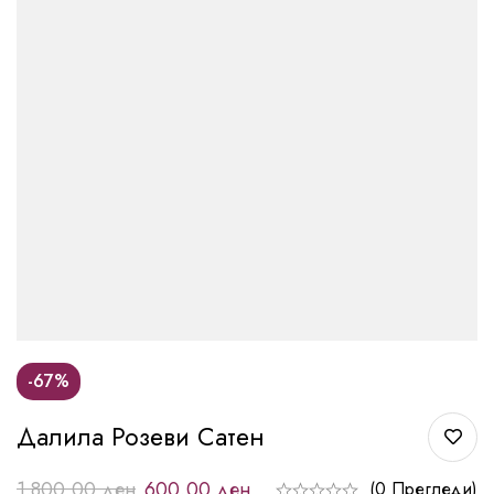
-67%
Далила Розеви Сатен
1.800,00
ден
600,00
ден
(0 Прегледи)