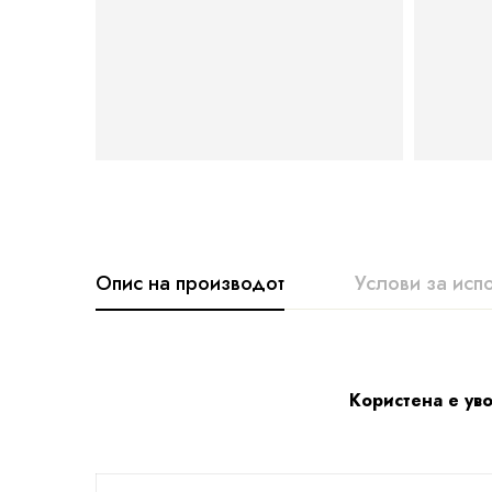
Опис на производот
Услови за исп
Користена е уво