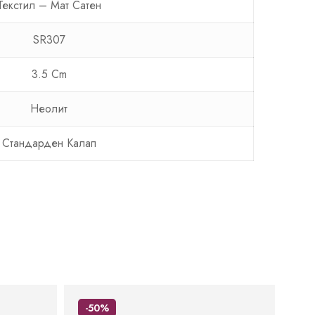
Текстил – Мат Сатен
SR307
3.5 Cm
Неолит
Стандарден Калап
-50%