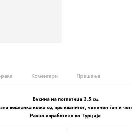
орака
Коментари
Прашања
Висина на потпетица 3.5 см
.
зна вештачка кожа од прв квалитет, челичен ѓон и че
Рачно изработено во Турција
.