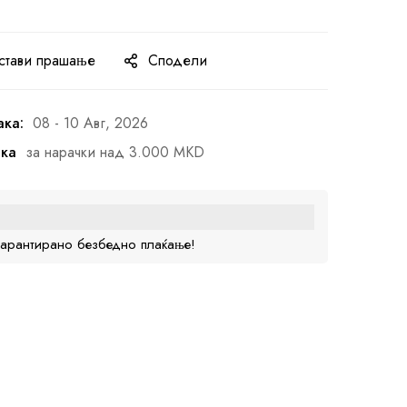
стави прашање
Сподели
ака:
08 - 10 Авг, 2026
ака
за нарачки над 3.000 MKD
гарантирано безбедно плаќање!