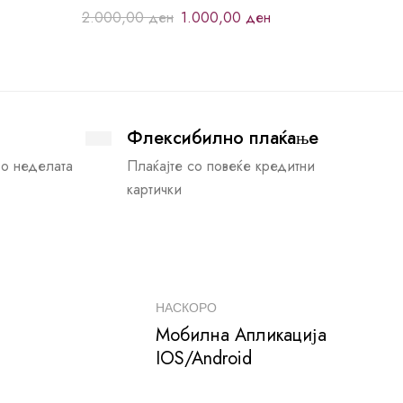
2.000,00
ден
1.000,00
ден
Флексибилно плаќање
во неделата
Плаќајте со повеќе кредитни
картички
НАСКОРО
Мобилна Апликација
IOS/Android