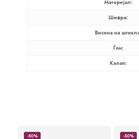
Материјал:
Шифра:
Висина на штикла
Ѓон:
Калап:
-50%
-50%