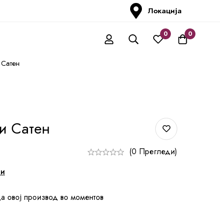
Локација
0
0
 Сатен
и Сатен
(0 Прегледи)
ни
а овој производ во моментов