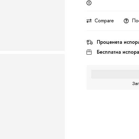
Compare
По
Проценета испор
Бесплатна испор
За