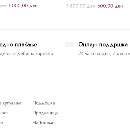
ден
1.000,00
ден
1.600,00
ден
600,00
ден
едно плаќање
Онлајн поддршка
дитна и дебитна картичка
24 часа на ден, 7 дена 
а купување
Поддршка
ност
Продавници
ње
На Големо