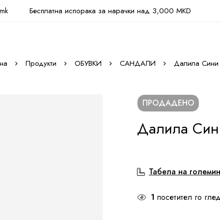
.mk
Бесплатна испорака за нарачки над 3,000 MKD
на
Продукти
ОБУВКИ
САНДАЛИ
Далила Сини
ПРОДАДЕНО
Далила Син
Табела на големи
1
посетител го глед