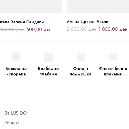
Амина Црвени Чевли
нгела Зелени Сандали
2.000,00
ден
1.000,00
ден
.600,00
ден
600,00
ден
Бесплатна
Безбедно
Онлајн
Флексибилно
испорака
плаќање
поддршка
плаќање
За LUSIDO
Контакт