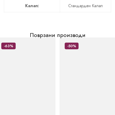
Калап:
Стандарден Калап
Поврзани производи
-63%
-50%