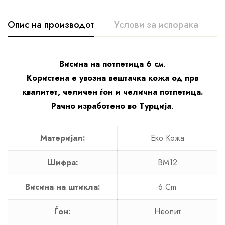
Опис на производот
Услови за испорака
К
Висина на потпетица 6 см
.
Користена е увозна вештачка кожа од прв
квалитет, челичен ѓон и челична потпетица.
Рачно изработено во Турција
.
Материјал:
Еко Кожа
Шифра:
BM12
Висина на штикла:
6 Cm
Ѓон:
Неолит