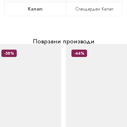
Калап:
Стандарден Калап
Поврзани производи
-58%
-44%