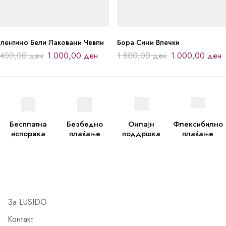
алентино Бели Лаковани Чевли
Бора Сини Влечки
.400,00
ден
1.000,00
ден
1.800,00
ден
1.000,00
ден
Бесплатна
Безбедно
Онлајн
Флексибилно
испорака
плаќање
поддршка
плаќање
За LUSIDO
Контакт