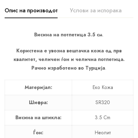
Опис на производот
Услови за испорака
К
Висина на потпетица 3.5 см
.
Користена е увозна вештачка кожа од прв
квалитет, челичен ѓон и челична потпетица.
Рачно изработено во Турција
.
Материјал:
Еко Кожа
Шифра:
SR320
Висина на штикла:
3.5 Cm
Ѓон:
Неолит