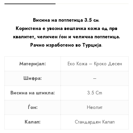
Висина на потпетица 3.5 см
.
Користена е увозна вештачка кожа од прв
квалитет, челичен ѓон и челична потпетица.
Рачно изработено во Турција
.
Материјал:
Еко Кожа – Кроко Десен
Шифра:
–
Висина на штикла:
3.5 Cm
Ѓон:
Неолит
Калап:
Стандарден Калап