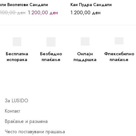
оли Виолетови Сандали
Каи Пудра Сандали
.100,00
ден
1.200,00
ден
1.200,00
ден
Бесплатна
Безбедно
Онлајн
Флексибилно
испорака
плаќање
поддршка
плаќање
За LUSIDO
Контакт
Враќање и размена
Често поставувани прашања