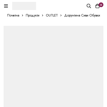
0
Почетна
Продукти
OUTLET
Дорунтина Сиви Обувки