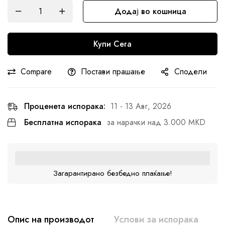
Додај во кошница
Купи Сега
Compare
Постави прашање
Сподели
Проценета испорака:
11 - 13 Авг, 2026
Бесплатна испорака
за нарачки над 3.000 MKD
Загарантирано безбедно плаќање!
Опис на производот
Услови за испорака
К