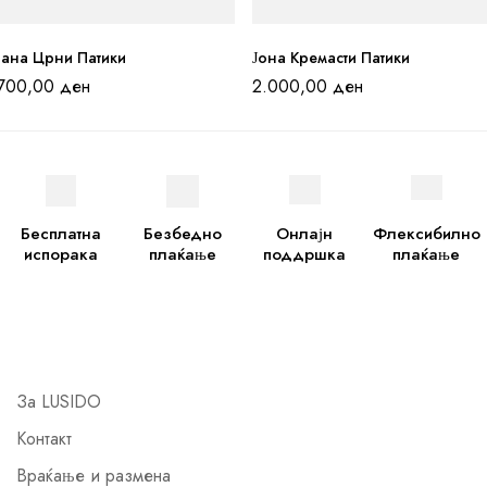
иана Црни Патики
Јона Кремасти Патики
.700,00
ден
2.000,00
ден
Бесплатна
Безбедно
Онлајн
Флексибилно
испорака
плаќање
поддршка
плаќање
За LUSIDO
Контакт
Враќање и размена