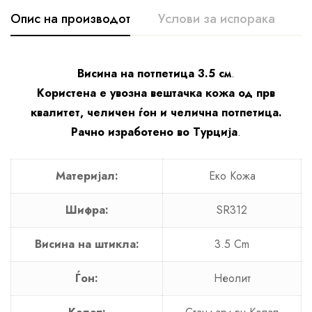
Опис на производот
Услови за испорака
К
Висина на потпетица 3.5 см
.
Користена е увозна вештачка кожа од прв
квалитет, челичен ѓон и челична потпетица.
Рачно изработено во Турција
.
Материјал:
Еко Кожа
Шифра:
SR312
Висина на штикла:
3.5 Cm
Ѓон:
Неолит