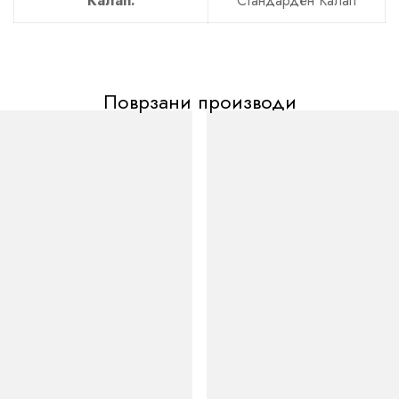
Калап:
Стандарден Калап
Поврзани производи